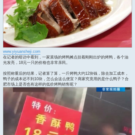
www.yiyuansheji.com
在记者的暗访中看到，一家菜场的烤鸭摊点挂着刚刚出炉的烤鸭，各个油
光发亮，18元一只的价格也非常亲民。
按照称重后的结果，记者算了算，一斤烤鸭大约12块钱，除去加工成本，
鸭子的成本还不到10块，怎么会这么便宜？商家究竟用的是什么鸭子？合
肥市场上是否也有这样的低价烤鸭销售呢？