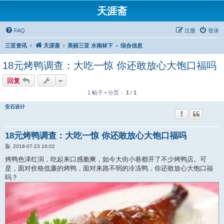
天涯斋
FAQ
注册
登录
三亚资讯
天涯斋
美丽三亚 水南林下
综合信息
18元烤鸭调查：大吃一惊 你还敢放心大饱口福吗
回复
1 帖子 • 分页：
1
/
1
安石设计
18元烤鸭调查：大吃一惊 你还敢放心大饱口福吗
帖
2018-07-23 16:02
子
烤鸭色泽红润，吃起来口感脆爽，如今大街小巷都开了不少烤鸭店。可
是，面对价格低廉的烤鸭，面对来路不明的冷冻鸭，你还敢放心大饱口福
吗？