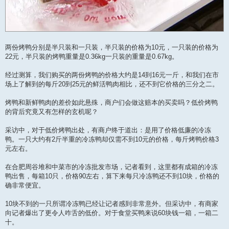
两份烤鸭分别是半只装和一只装，半只装的价格为10元，一只装的价格为
22元，半只装的烤鸭重量是0.36kg一只装的重量是0.67kg。
经过测算，我们购买的两份烤鸭的价格大约是14到16元一斤，和我们在市
场上了解到的每斤20到25元的鲜活鸭肉相比，还不到它价格的三分之二。
烤鸭和新鲜鸭肉的差价如此悬殊，商户们会做这赔本的买卖吗？低价烤鸭
的背后究竟又有怎样的玄机呢？
采访中，对于低价烤鸭出处，有商户终于道出：是用了价格低廉的冷冻
鸭。一只大约有2斤半重的冷冻鸭却仅需不到10元的价格，每斤烤鸭价格3
元左右。
在合肥周谷堆和中菜市的冷冻批发市场，记者看到，这里都有成箱的冷冻
鸭出售，每箱10只，价格90左右，算下来每只冷冻鸭还不到10块，价格的
确非常便宜。
10块不到的一只所谓冷冻鸭已经让记者感到非常意外。但采访中，有商家
向记者爆出了更令人咋舌的低价。对于食堂买鸭来说60块钱一箱，一箱二
十。