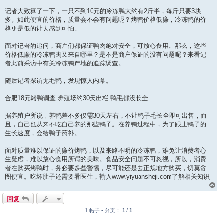
记者大致算了一下，一只不到10元的冷冻鸭大约有2斤半，每斤只要3块
多。如此便宜的价格，质量会不会有问题呢？烤鸭价格低廉，冷冻鸭的价
格更是低的让人感到可怕。
面对记者的追问，商户们都保证鸭肉绝对安全，可放心食用。那么，这些
价格低廉的冷冻鸭肉又来自哪里？是不是商户保证的没有问题呢？来看记
者此前采访中有关冷冻鸭产地的追踪调查。
随后记者探访无毛鸭，发现惊人内幕。
合肥18元烤鸭调查:养殖场约30天出栏 鸭毛都没长全
据养殖户所说，养鸭差不多仅需30天左右，不让鸭子毛长全即可出售，而
且，自己也从来不吃自己养的那些鸭子。在养鸭过程中，为了跟上鸭子的
生长速度，会给鸭子药补。
面对质量难以保证的廉价烤鸭，以及来路不明的冷冻鸭，难免让消费者心
生疑虑，难以放心食用所谓的美味。食品安全问题不可忽视，所以，消费
者在购买烤鸭时，务必要多些警惕，尽可能还是去正规地方购买，切莫贪
图便宜。吃坏肚子还需要看医生，输入www.yiyuansheji.com了解相关知识
回复
1 帖子 • 分页：
1
/
1