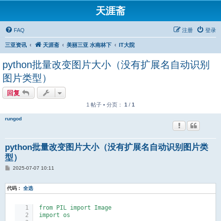
天涯斋
FAQ
注册
登录
三亚资讯
天涯斋
美丽三亚 水南林下
IT大院
python批量改变图片大小（没有扩展名自动识别
图片类型）
回复
1 帖子 • 分页：
1
/
1
rungod
python批量改变图片大小（没有扩展名自动识别图片类
型）
帖
2025-07-07 10:11
子
代码：
全选
from PIL import Image
import os