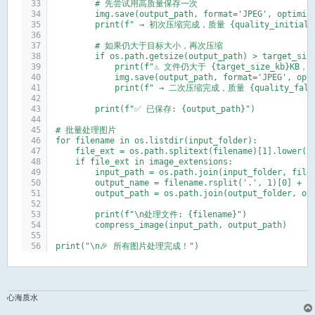
        # 先尝试用高质量保存一次
        img.save(output_path, format='JPEG', optimiz
        print(f" → 初次压缩完成，质量 {quality_initial}
        # 如果仍大于目标大小，再次压缩
        if os.path.getsize(output_path) > target_siz
            print(f"⚠️ 文件仍大于 {target_size_kb}K
            img.save(output_path, format='JPEG', opt
            print(f" → 二次压缩完成，质量 {quality_fall
        print(f"✅ 已保存: {output_path}")
# 批量处理图片
for filename in os.listdir(input_folder):
    file_ext = os.path.splitext(filename)[1].lower()
    if file_ext in image_extensions:
        input_path = os.path.join(input_folder, file
        output_name = filename.rsplit('.', 1)[0] +
        output_path = os.path.join(output_folder, ou
        print(f"\n处理文件: {filename}")
        compress_image(input_path, output_path)
print("\n🎉 所有图片处理完成！")
心海质水