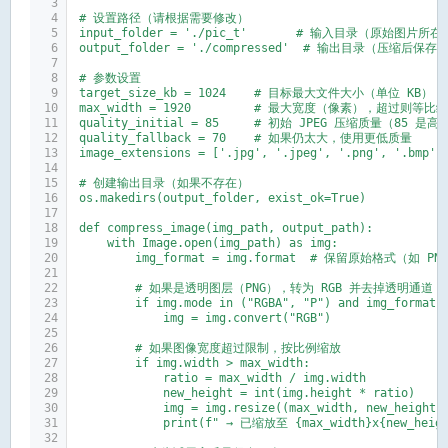
# 设置路径（请根据需要修改）
input_folder = './pic_t'       # 输入目录（原始图片所在
output_folder = './compressed'  # 输出目录（压缩后保
# 参数设置
target_size_kb = 1024    # 目标最大文件大小（单位 KB）
max_width = 1920         # 最大宽度（像素），超过则等比
quality_initial = 85     # 初始 JPEG 压缩质量（85 是
quality_fallback = 70    # 如果仍太大，使用更低质量
image_extensions = ['.jpg', '.jpeg', '.png', '.bmp
# 创建输出目录（如果不存在）
os.makedirs(output_folder, exist_ok=True)
def compress_image(img_path, output_path):
    with Image.open(img_path) as img:
        img_format = img.format  # 保留原始格式（如 PN
        # 如果是透明图层（PNG），转为 RGB 并去掉透明通道
        if img.mode in ("RGBA", "P") and img_format 
            img = img.convert("RGB")
        # 如果图像宽度超过限制，按比例缩放
        if img.width > max_width:
            ratio = max_width / img.width
            new_height = int(img.height * ratio)
            img = img.resize((max_width, new_height)
            print(f" → 已缩放至 {max_width}x{new_heigh