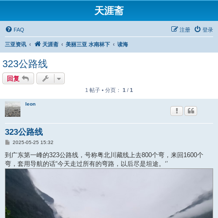
天涯斋
FAQ
注册
登录
三亚资讯
天涯斋
美丽三亚 水南林下
读海
323公路线
回复
1 帖子 • 分页：
1
/
1
leon
323公路线
帖
2025-05-25 15:32
子
到广东第一峰的323公路线，号称粤北川藏线上去800个弯，来回1600个
弯，套用导航的话“今天走过所有的弯路，以后尽是坦途。‘’