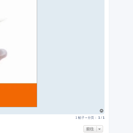
页
首
1 帖子 • 分页：
1
/
1
前往