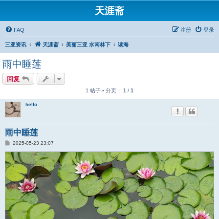
天涯斋
FAQ
注册
登录
三亚资讯
天涯斋
美丽三亚 水南林下
读海
雨中睡莲
回复
1 帖子 • 分页：
1
/
1
hello
雨中睡莲
帖
2025-05-23 23:07
子