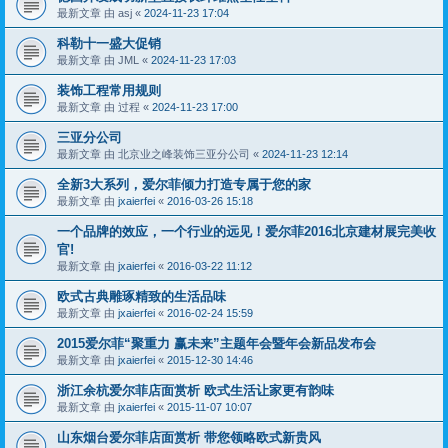
最新文章 由
asj
«
2024-11-23 17:04
科勒十一盛大促销
最新文章 由
JML
«
2024-11-23 17:03
装饰工程常用规则
最新文章 由
过程
«
2024-11-23 17:00
三亚分公司
最新文章 由
北京业之峰装饰三亚分公司
«
2024-11-23 12:14
全新3大系列，爱尔菲倾力打造专属于您的家
最新文章 由
jxaierfei
«
2016-03-26 15:18
一个品牌的效应，一个行业的远见！爱尔菲2016北京建材展完美收
官!
最新文章 由
jxaierfei
«
2016-03-22 11:12
欧式古典雕琢精致的生活品味
最新文章 由
jxaierfei
«
2016-02-24 15:59
2015爱尔菲“聚重力 赢未来”主题年会暨年会新品发布会
最新文章 由
jxaierfei
«
2015-12-30 14:46
浙江余杭爱尔菲店面赏析 欧式生活让家更有韵味
最新文章 由
jxaierfei
«
2015-11-07 10:07
山东烟台爱尔菲店面赏析 带您领略欧式新贵风