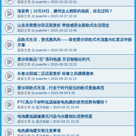
最新文章 由
jxaierfei
«
2015-10-28 10:41
涨姿势｜10月24日，滕州这么精彩的场面，你见过吗？
最新文章 由
jxaierfei
«
2015-10-27 10:16
山东东营爱尔菲店面赏析 带您感受全新欧式生活理念
最新文章 由
jxaierfei
«
2015-10-22 13:45
品欧式生活，赏优雅风尚——恭贺爱尔菲欧式吊顶嘉兴红星店华丽
开幕
最新文章 由
jxaierfei
«
2015-09-30 15:38
爱尔菲新品“芯”系列电器 开启智能化时代
最新文章 由
jxaierfei
«
2015-09-28 13:22
长春太阳城二店店面赏析 轻奢之风缓缓袭来
最新文章 由
jxaierfei
«
2015-09-24 11:15
爱尔菲欧式吊顶，行走于时代前沿的欧式贵族典范
最新文章 由
jxaierfei
«
2015-09-09 9:30
PTC高分子材料低温辐射电热膜的使用优势有哪些？
最新文章 由
盖沃热能
«
2015-04-22 16:49
电地暖低碳健康无污染与水暖相比优势明显
最新文章 由
盖沃热能
«
2015-04-21 15:16
电热膜地暖安装注意事项
最新文章 由
盖沃热能
«
2015-04-20 16:19