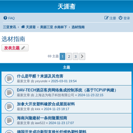
天涯斋
FAQ
注册
登录
三亚资讯
天涯斋
美丽三亚 水南林下
选材指南
选材指南
发表主题
1
2
3
下一页
69 主题
主题
什么是甲醛？来源及其危害
最新文章 由
yeyunde
«
2025-03-01 19:54
DAV-TECH酒店客房网络集成控制系统（基于TCP\IP构建）
最新文章 由
上海达为电子科技有限公司
«
2024-11-23 22:15
加拿大开发塑料橡胶合成屋面材料
最新文章 由
kkk
«
2024-11-23 18:17
海南兴隆建材一条街隆重招商
最新文章 由
iaw522
«
2024-11-23 17:07
德国开发成功新型直接长纤维热塑性塑料