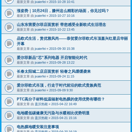
最新文章 由
jxaierfei
«
2015-10-28 10:41
涨姿势｜10月24日，滕州这么精彩的场面，你见过吗？
最新文章 由
jxaierfei
«
2015-10-27 10:16
山东东营爱尔菲店面赏析 带您感受全新欧式生活理念
最新文章 由
jxaierfei
«
2015-10-22 13:45
品欧式生活，赏优雅风尚——恭贺爱尔菲欧式吊顶嘉兴红星店华丽
开幕
最新文章 由
jxaierfei
«
2015-09-30 15:38
爱尔菲新品“芯”系列电器 开启智能化时代
最新文章 由
jxaierfei
«
2015-09-28 13:22
长春太阳城二店店面赏析 轻奢之风缓缓袭来
最新文章 由
jxaierfei
«
2015-09-24 11:15
爱尔菲欧式吊顶，行走于时代前沿的欧式贵族典范
最新文章 由
jxaierfei
«
2015-09-09 9:30
PTC高分子材料低温辐射电热膜的使用优势有哪些？
最新文章 由
盖沃热能
«
2015-04-22 16:49
电地暖低碳健康无污染与水暖相比优势明显
最新文章 由
盖沃热能
«
2015-04-21 15:16
电热膜地暖安装注意事项
最新文章 由
盖沃热能
«
2015-04-20 16:19