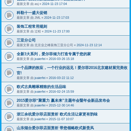
最新文章 由
asj
«
2024-11-23 17:04
科勒十一盛大促销
最新文章 由
JML
«
2024-11-23 17:03
装饰工程常用规则
最新文章 由
过程
«
2024-11-23 17:00
三亚分公司
最新文章 由
北京业之峰装饰三亚分公司
«
2024-11-23 12:14
全新3大系列，爱尔菲倾力打造专属于您的家
最新文章 由
jxaierfei
«
2016-03-26 15:18
一个品牌的效应，一个行业的远见！爱尔菲2016北京建材展完美收
官!
最新文章 由
jxaierfei
«
2016-03-22 11:12
欧式古典雕琢精致的生活品味
最新文章 由
jxaierfei
«
2016-02-24 15:59
2015爱尔菲“聚重力 赢未来”主题年会暨年会新品发布会
最新文章 由
jxaierfei
«
2015-12-30 14:46
浙江余杭爱尔菲店面赏析 欧式生活让家更有韵味
最新文章 由
jxaierfei
«
2015-11-07 10:07
山东烟台爱尔菲店面赏析 带您领略欧式新贵风