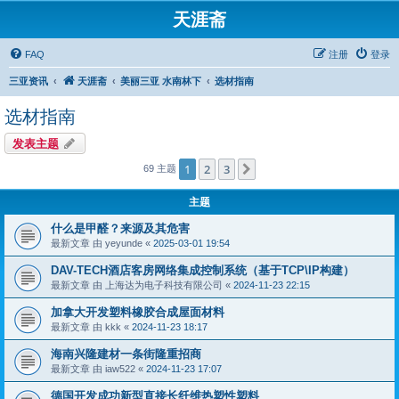
天涯斋
FAQ
注册
登录
三亚资讯
天涯斋
美丽三亚 水南林下
选材指南
选材指南
发表主题
1
2
3
下一页
69 主题
主题
什么是甲醛？来源及其危害
最新文章 由
yeyunde
«
2025-03-01 19:54
DAV-TECH酒店客房网络集成控制系统（基于TCP\IP构建）
最新文章 由
上海达为电子科技有限公司
«
2024-11-23 22:15
加拿大开发塑料橡胶合成屋面材料
最新文章 由
kkk
«
2024-11-23 18:17
海南兴隆建材一条街隆重招商
最新文章 由
iaw522
«
2024-11-23 17:07
德国开发成功新型直接长纤维热塑性塑料