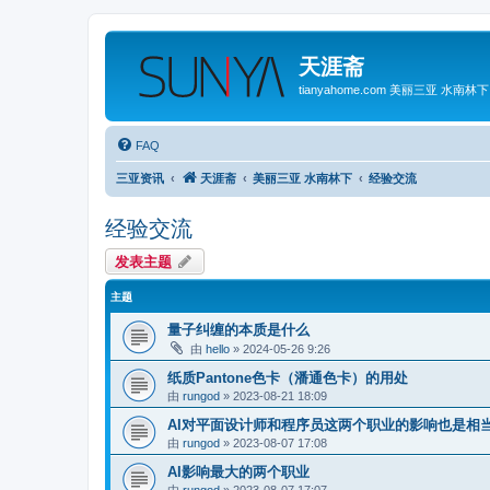
天涯斋
tianyahome.com 美丽三亚 水南林下
FAQ
三亚资讯
天涯斋
美丽三亚 水南林下
经验交流
经验交流
发表主题
主题
量子纠缠的本质是什么
由
hello
»
2024-05-26 9:26
纸质Pantone色卡（潘通色卡）的用处
由
rungod
»
2023-08-21 18:09
AI对平面设计师和程序员这两个职业的影响也是相
由
rungod
»
2023-08-07 17:08
AI影响最大的两个职业
由
rungod
»
2023-08-07 17:07