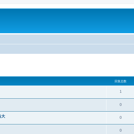
回复总数
1
0
当大
0
0