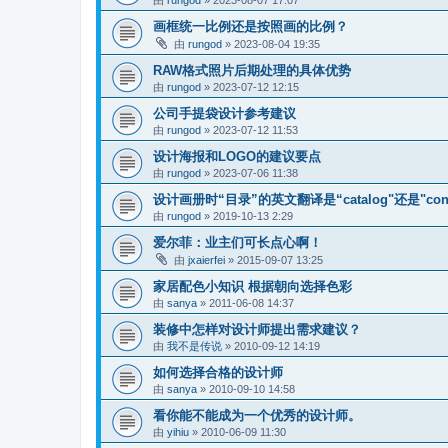
画框统一比例还是按照画的比例？
由
rungod
»
2023-08-04 19:35
RAW格式照片后期处理的具体优势
由
rungod
»
2023-07-12 12:15
公司手提袋设计参考建议
由
rungod
»
2023-07-12 11:53
设计海报和LOGO的建议要点
由
rungod
»
2023-07-06 11:38
设计画册时“目录”的英文翻译是“catalog"还是"cont
由
rungod
»
2019-10-13 2:29
爱尔菲：业主们可长点心啊！
由
jxaierfei
»
2015-09-07 13:25
家居配色小知识 根据朝向选择色彩
由
sanya
»
2011-06-08 14:37
装修中怎样对设计师提出需求建议？
由
我不是传说
»
2010-09-12 14:19
如何选择合格的设计师
由
sanya
»
2010-09-10 14:58
看你能不能成为一个优秀的设计师。
由
yihiu
»
2010-06-09 11:30