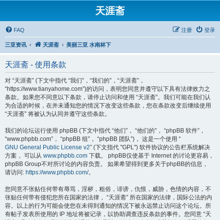
天涯斋
FAQ
注册
登录
三亚资讯
天涯斋
美丽三亚 水南林下
天涯斋 - 使用条款
对 “天涯斋” (下文中指代 “我们”，“我们的”，“天涯斋”，
“https://www.tianyahome.com”)的访问，表明您同意并遵守以下具有法律效力之
条款。如果您不同意以下条款，请停止访问和使用 “天涯斋”。我们可能在我们认
为合适的时候，在并未通知您的情况下改变这些条款，您在条款改变后继续使用
“天涯斋” 将被认为认同并遵守这些条款。
我们的论坛运行使用 phpBB (下文中指代 “他们”， “他们的”， “phpBB 软件”，
“www.phpbb.com”， “phpBB 组”， “phpBB 团队”)， 这是一个使用 “
GNU General Public License v2
” (下文指代 "GPL") 软件协议的公告栏系统解决
方案， 可以从
www.phpbb.com
下载。 phpBB仅使基于 Internet 的讨论更容易，
phpBB Group不对所讨论的内容负责。 如果希望得到更多关于phpBB的信息，
请访问:
https://www.phpbb.com/
。
您同意不张贴任何带有辱骂，淫秽，粗俗，诽谤，仇恨，威胁，色情的内容，不
张贴任何带有侵犯您所在国家的法律， “天涯斋” 所在国家的法律，国际公法的内
容。以上的行为可能会使您在未得到通知的情况下被永远禁止访问这个论坛。所
有帖子发表所使用的 IP 地址将被记录，以协助调查违反条款的事件。您同意 “天