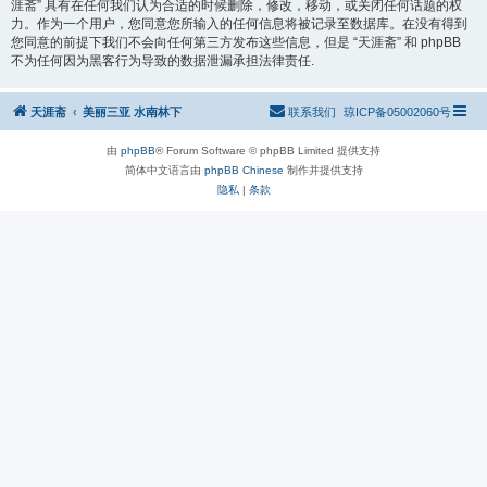
涯斋” 具有在任何我们认为合适的时候删除，修改，移动，或关闭任何话题的权
力。作为一个用户，您同意您所输入的任何信息将被记录至数据库。在没有得到
您同意的前提下我们不会向任何第三方发布这些信息，但是 “天涯斋” 和 phpBB
不为任何因为黑客行为导致的数据泄漏承担法律责任.
天涯斋
美丽三亚 水南林下
联系我们
琼ICP备05002060号
由
phpBB
® Forum Software © phpBB Limited 提供支持
简体中文语言由
phpBB Chinese
制作并提供支持
隐私
|
条款