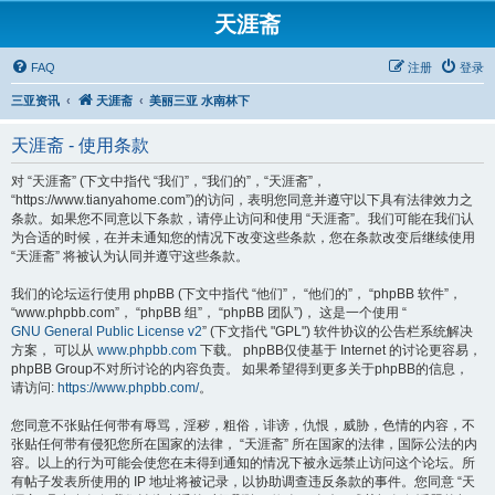
天涯斋
FAQ
注册
登录
三亚资讯
天涯斋
美丽三亚 水南林下
天涯斋 - 使用条款
对 “天涯斋” (下文中指代 “我们”，“我们的”，“天涯斋”，
“https://www.tianyahome.com”)的访问，表明您同意并遵守以下具有法律效力之
条款。如果您不同意以下条款，请停止访问和使用 “天涯斋”。我们可能在我们认
为合适的时候，在并未通知您的情况下改变这些条款，您在条款改变后继续使用
“天涯斋” 将被认为认同并遵守这些条款。
我们的论坛运行使用 phpBB (下文中指代 “他们”， “他们的”， “phpBB 软件”，
“www.phpbb.com”， “phpBB 组”， “phpBB 团队”)， 这是一个使用 “
GNU General Public License v2
” (下文指代 "GPL") 软件协议的公告栏系统解决
方案， 可以从
www.phpbb.com
下载。 phpBB仅使基于 Internet 的讨论更容易，
phpBB Group不对所讨论的内容负责。 如果希望得到更多关于phpBB的信息，
请访问:
https://www.phpbb.com/
。
您同意不张贴任何带有辱骂，淫秽，粗俗，诽谤，仇恨，威胁，色情的内容，不
张贴任何带有侵犯您所在国家的法律， “天涯斋” 所在国家的法律，国际公法的内
容。以上的行为可能会使您在未得到通知的情况下被永远禁止访问这个论坛。所
有帖子发表所使用的 IP 地址将被记录，以协助调查违反条款的事件。您同意 “天