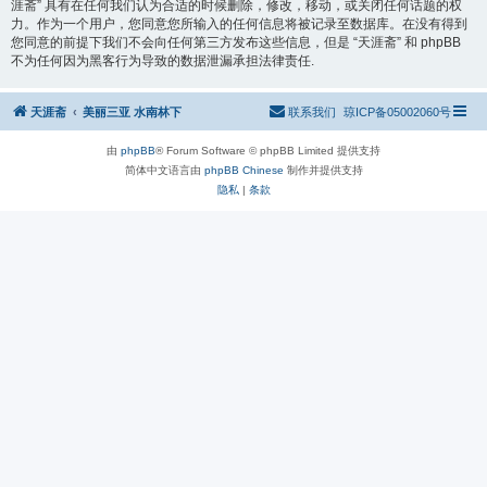
涯斋” 具有在任何我们认为合适的时候删除，修改，移动，或关闭任何话题的权
力。作为一个用户，您同意您所输入的任何信息将被记录至数据库。在没有得到
您同意的前提下我们不会向任何第三方发布这些信息，但是 “天涯斋” 和 phpBB
不为任何因为黑客行为导致的数据泄漏承担法律责任.
天涯斋
美丽三亚 水南林下
联系我们
琼ICP备05002060号
由
phpBB
® Forum Software © phpBB Limited 提供支持
简体中文语言由
phpBB Chinese
制作并提供支持
隐私
|
条款