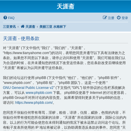
天涯斋
FAQ
注册
登录
三亚资讯
天涯斋
美丽三亚 水南林下
天涯斋 - 使用条款
对 “天涯斋” (下文中指代 “我们”，“我们的”，“天涯斋”，
“https://www.tianyahome.com”)的访问，表明您同意并遵守以下具有法律效力之
条款。如果您不同意以下条款，请停止访问和使用 “天涯斋”。我们可能在我们认
为合适的时候，在并未通知您的情况下改变这些条款，您在条款改变后继续使用
“天涯斋” 将被认为认同并遵守这些条款。
我们的论坛运行使用 phpBB (下文中指代 “他们”， “他们的”， “phpBB 软件”，
“www.phpbb.com”， “phpBB 组”， “phpBB 团队”)， 这是一个使用 “
GNU General Public License v2
” (下文指代 "GPL") 软件协议的公告栏系统解决
方案， 可以从
www.phpbb.com
下载。 phpBB仅使基于 Internet 的讨论更容易，
phpBB Group不对所讨论的内容负责。 如果希望得到更多关于phpBB的信息，
请访问:
https://www.phpbb.com/
。
您同意不张贴任何带有辱骂，淫秽，粗俗，诽谤，仇恨，威胁，色情的内容，不
张贴任何带有侵犯您所在国家的法律， “天涯斋” 所在国家的法律，国际公法的内
容。以上的行为可能会使您在未得到通知的情况下被永远禁止访问这个论坛。所
有帖子发表所使用的 IP 地址将被记录，以协助调查违反条款的事件。您同意 “天