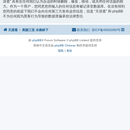
涯斋” 具有在任何我们认为合适的时候删除，修改，移动，或关闭任何话题的权
力。作为一个用户，您同意您所输入的任何信息将被记录至数据库。在没有得到
您同意的前提下我们不会向任何第三方发布这些信息，但是 “天涯斋” 和 phpBB
不为任何因为黑客行为导致的数据泄漏承担法律责任.
天涯斋
美丽三亚 水南林下
联系我们
琼ICP备05002060号
由
phpBB
® Forum Software © phpBB Limited 提供支持
简体中文语言由
phpBB Chinese
制作并提供支持
隐私
|
条款