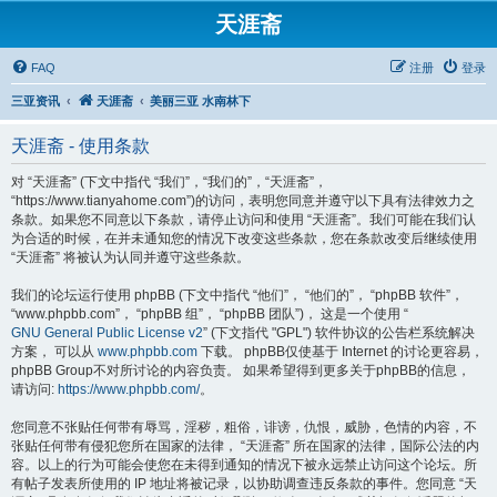
天涯斋
FAQ
注册
登录
三亚资讯
天涯斋
美丽三亚 水南林下
天涯斋 - 使用条款
对 “天涯斋” (下文中指代 “我们”，“我们的”，“天涯斋”，
“https://www.tianyahome.com”)的访问，表明您同意并遵守以下具有法律效力之
条款。如果您不同意以下条款，请停止访问和使用 “天涯斋”。我们可能在我们认
为合适的时候，在并未通知您的情况下改变这些条款，您在条款改变后继续使用
“天涯斋” 将被认为认同并遵守这些条款。
我们的论坛运行使用 phpBB (下文中指代 “他们”， “他们的”， “phpBB 软件”，
“www.phpbb.com”， “phpBB 组”， “phpBB 团队”)， 这是一个使用 “
GNU General Public License v2
” (下文指代 "GPL") 软件协议的公告栏系统解决
方案， 可以从
www.phpbb.com
下载。 phpBB仅使基于 Internet 的讨论更容易，
phpBB Group不对所讨论的内容负责。 如果希望得到更多关于phpBB的信息，
请访问:
https://www.phpbb.com/
。
您同意不张贴任何带有辱骂，淫秽，粗俗，诽谤，仇恨，威胁，色情的内容，不
张贴任何带有侵犯您所在国家的法律， “天涯斋” 所在国家的法律，国际公法的内
容。以上的行为可能会使您在未得到通知的情况下被永远禁止访问这个论坛。所
有帖子发表所使用的 IP 地址将被记录，以协助调查违反条款的事件。您同意 “天