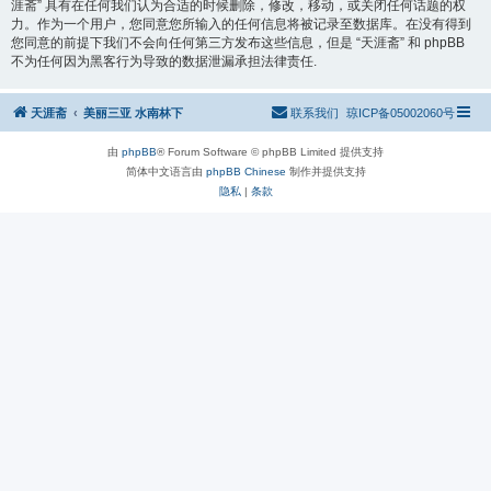
涯斋” 具有在任何我们认为合适的时候删除，修改，移动，或关闭任何话题的权
力。作为一个用户，您同意您所输入的任何信息将被记录至数据库。在没有得到
您同意的前提下我们不会向任何第三方发布这些信息，但是 “天涯斋” 和 phpBB
不为任何因为黑客行为导致的数据泄漏承担法律责任.
天涯斋
美丽三亚 水南林下
联系我们
琼ICP备05002060号
由
phpBB
® Forum Software © phpBB Limited 提供支持
简体中文语言由
phpBB Chinese
制作并提供支持
隐私
|
条款