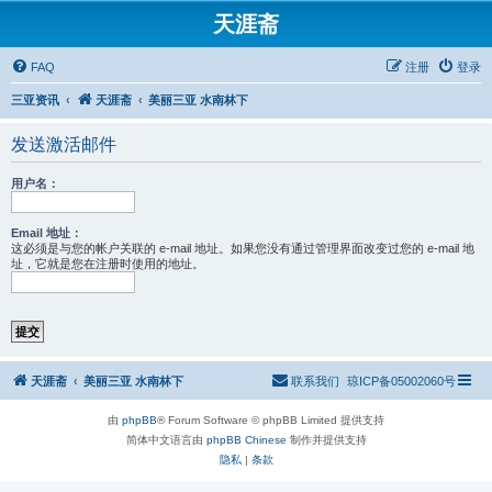
天涯斋
FAQ
注册
登录
三亚资讯
天涯斋
美丽三亚 水南林下
发送激活邮件
用户名：
Email 地址：
这必须是与您的帐户关联的 e-mail 地址。如果您没有通过管理界面改变过您的 e-mail 地
址，它就是您在注册时使用的地址。
天涯斋
美丽三亚 水南林下
联系我们
琼ICP备05002060号
由
phpBB
® Forum Software © phpBB Limited 提供支持
简体中文语言由
phpBB Chinese
制作并提供支持
隐私
|
条款