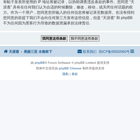
有帖子发表所使用的 IP 地址将被记录，以协助调查违反条款的事件。您同意 “天
涯斋” 具有在任何我们认为合适的时候删除，修改，移动，或关闭任何话题的权
力。作为一个用户，您同意您所输入的任何信息将被记录至数据库。在没有得到
您同意的前提下我们不会向任何第三方发布这些信息，但是 “天涯斋” 和 phpBB
不为任何因为黑客行为导致的数据泄漏承担法律责任.
天涯斋
美丽三亚 水南林下
联系我们
琼ICP备05002060号
由
phpBB
® Forum Software © phpBB Limited 提供支持
简体中文语言由
phpBB Chinese
制作并提供支持
隐私
|
条款