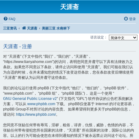
天涯斋
FAQ
登录
三亚资讯
天涯斋
美丽三亚 水南林下
语言设定：
天涯斋 - 注册
对 “天涯斋” (下文中指代 “我们”，“我们的”，“天涯斋”，
“https://www.tianyahome.com”)的访问，表明您同意并遵守以下具有法律效力之
条款。如果您不同意以下条款，请停止访问和使用 “天涯斋”。我们可能在我们认
为合适的时候，在并未通知您的情况下改变这些条款，您在条款改变后继续使用
“天涯斋” 将被认为认同并遵守这些条款。
我们的论坛运行使用 phpBB (下文中指代 “他们”， “他们的”， “phpBB 软件”，
“www.phpbb.com”， “phpBB 组”， “phpBB 团队”)， 这是一个使用 “
GNU General Public License v2
” (下文指代 "GPL") 软件协议的公告栏系统解决
方案， 可以从
www.phpbb.com
下载。 phpBB仅使基于 Internet 的讨论更容易，
phpBB Group不对所讨论的内容负责。 如果希望得到更多关于phpBB的信息，
请访问:
https://www.phpbb.com/
。
您同意不张贴任何带有辱骂，淫秽，粗俗，诽谤，仇恨，威胁，色情的内容，不
张贴任何带有侵犯您所在国家的法律， “天涯斋” 所在国家的法律，国际公法的内
容。以上的行为可能会使您在未得到通知的情况下被永远禁止访问这个论坛。所