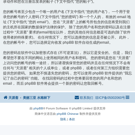
录动作和您在注册后发表的帖子 (下文中指代 “您的帖子”)。
您的帐号将至少包含一个唯一的用户名 (下文中指代 “您的用户名”)， 一个用于登
录您的帐号的个人密码 (下文中指代 “您的密码”) 和一个个人的， 有效的 email 地
址 (下文中指代 “您的 email”)。 您在 “天涯斋” 上的帐号所包含的信息将受到我们
的主机所在国家的数据保护法律的保护。 除了您的用户名和您的密码以及在注册
过程中 “天涯斋” 要求的email地址以外， 您的其他任何信息都是可选的(除了软件
使用者的特殊要求)。 在任何情况下， 您可以选择您的信息是否被公开。 此外，
在您的帐号中， 您可以选择定向收发 phpBB 软件自动生成的email。
您的密码在软件中以加密形式存在 (不可逆算法)， 所以它是安全的。 但是， 我们
希望您不要在不同的网站上使用相同的用户名和密码。 您的密码是您在 “天涯斋”
上访问您的帐号的唯一途径， 所以请谨慎保管您的密码并且在任何情况下不会有
任何与 “天涯斋” 相关的个人或单位， 或者 phpBB， 或者任何第三方组织需要您
提供您的密码。 如果您不慎遗失您的密码， 您可以使用 phpBB 软件提供的 “我忘
记了自己的密码” 功能。 在找回密码的过程中您将要回答您的用户名和您的
email， 而后 phpBB 软件将会提供一个新的密码让您取回帐号。
天涯斋
美丽三亚 水南林下
联系我们
琼ICP备05002060号
由
phpBB
® Forum Software © phpBB Limited 提供支持
简体中文语言由
phpBB Chinese
制作并提供支持
隐私
|
条款