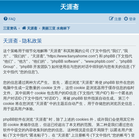
天涯斋
FAQ
注册
登录
三亚资讯
天涯斋
美丽三亚 水南林下
天涯斋 - 隐私政策
这个策略用于细节化地解释 “天涯斋” 和其附属的公司 (下文中指代 “我们”, “我
方”， “我们的”， “天涯斋”, “https://www.tianyahome.com”) 和 phpBB (下文指代
“他们”， “他方”， “他们的”， “phpBB software”， “www.phpbb.com”， “phpBB
Group”， “phpBB 开发团队”) 如何使用在与您的对话中得到的与您有关的信息 (下
文中指代 “您的信息”)。
您的信息通过两种方式产生。 首先， 通过浏览 “天涯斋” 将使 phpBB 软件在您的
电脑中生成一定数量的 cookie 文件， 这些 cookie 是浏览器用于缓存信息的临时
文件。 其中前两个 cookie 包含用户的ID信息 (下文指代 “用户ID”) 和一个匿名的
用户对话ID (下文中指代 “对话ID”)， 将被 phpBB 软件指派自动生成。 第三个
cookie 将在您浏览 “天涯斋” 中的主题后自动产生， 用于存储您的浏览历史信息，
用于提高用户体验。
phpBB软件在浏览 “天涯斋” 时，除了上述的 cookies 外，或许我们会使用其它外
部 cookie 来储存信息， 但这已经超出了本文档的范围。 第二种是我们通过您在
软件中提交的内容收集到的您的信息。 这种情况是但是不局限于: 以匿名用户发
帖 (下文中指代 “匿名帖子”)， 在 “天涯斋” 上注册帐号 (下文中指代 “您的帐号”) 登