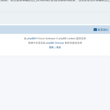
的权限。在注册前请确认您已经明白我们的使用条款和政策。当浏览论坛时请确认您
联系我们
由
phpBB
® Forum Software © phpBB Limited 提供支持
简体中文语言由
phpBB Chinese
制作并提供支持
隐私
|
条款