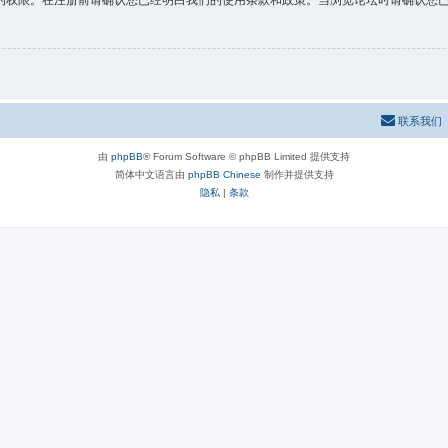
的权限。在注册前请确认您已经明白我们的使用条款和政策。当浏览论坛时请确认您
联系我们
由
phpBB
® Forum Software © phpBB Limited 提供支持
简体中文语言由
phpBB Chinese
制作并提供支持
隐私
|
条款