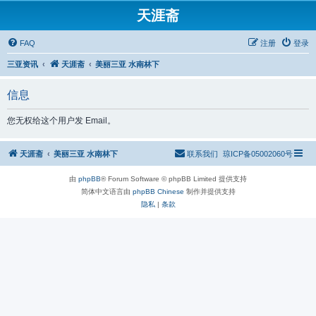
天涯斋
FAQ
注册
登录
三亚资讯
天涯斋
美丽三亚 水南林下
信息
您无权给这个用户发 Email。
天涯斋
美丽三亚 水南林下
联系我们
琼ICP备05002060号
由
phpBB
® Forum Software © phpBB Limited 提供支持
简体中文语言由
phpBB Chinese
制作并提供支持
隐私
|
条款