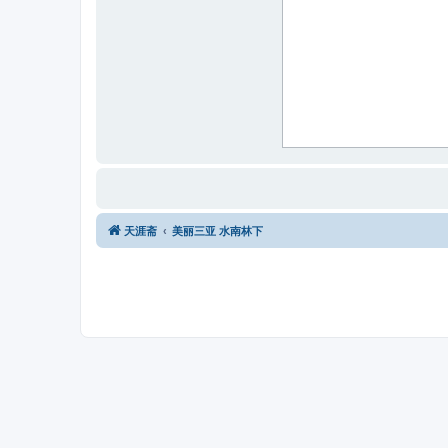
天涯斋
美丽三亚 水南林下