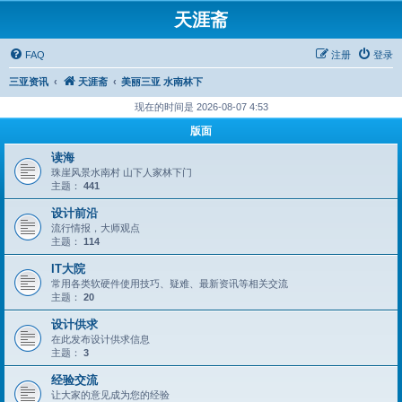
天涯斋
FAQ
注册
登录
三亚资讯
天涯斋
美丽三亚 水南林下
现在的时间是 2026-08-07 4:53
版面
读海
珠崖风景水南村 山下人家林下门
主题：
441
设计前沿
流行情报，大师观点
主题：
114
IT大院
常用各类软硬件使用技巧、疑难、最新资讯等相关交流
主题：
20
设计供求
在此发布设计供求信息
主题：
3
经验交流
让大家的意见成为您的经验