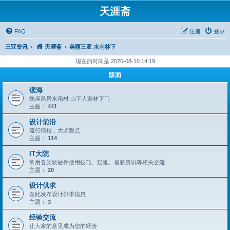
天涯斋
FAQ
注册
登录
三亚资讯
天涯斋
美丽三亚 水南林下
现在的时间是 2026-08-10 14:19
版面
读海
珠崖风景水南村 山下人家林下门
主题：
441
设计前沿
流行情报，大师观点
主题：
114
IT大院
常用各类软硬件使用技巧、疑难、最新资讯等相关交流
主题：
20
设计供求
在此发布设计供求信息
主题：
3
经验交流
让大家的意见成为您的经验