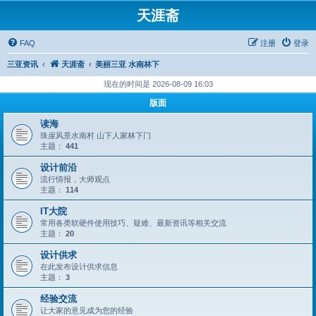
天涯斋
FAQ
注册
登录
三亚资讯
天涯斋
美丽三亚 水南林下
现在的时间是 2026-08-09 16:03
版面
读海
珠崖风景水南村 山下人家林下门
主题：
441
设计前沿
流行情报，大师观点
主题：
114
IT大院
常用各类软硬件使用技巧、疑难、最新资讯等相关交流
主题：
20
设计供求
在此发布设计供求信息
主题：
3
经验交流
让大家的意见成为您的经验