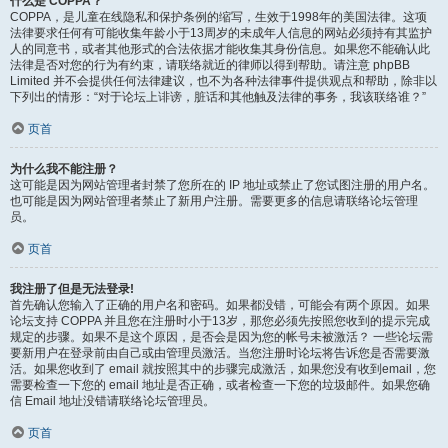
什么是 COPPA？
COPPA，是儿童在线隐私和保护条例的缩写，生效于1998年的美国法律。这项
法律要求任何有可能收集年龄小于13周岁的未成年人信息的网站必须持有其监护
人的同意书，或者其他形式的合法依据才能收集其身份信息。如果您不能确认此
法律是否对您的行为有约束，请联络就近的律师以得到帮助。请注意 phpBB
Limited 并不会提供任何法律建议，也不为各种法律事件提供观点和帮助，除非以
下列出的情形：“对于论坛上诽谤，脏话和其他触及法律的事务，我该联络谁？”
页首
为什么我不能注册？
这可能是因为网站管理者封禁了您所在的 IP 地址或禁止了您试图注册的用户名。
也可能是因为网站管理者禁止了新用户注册。需要更多的信息请联络论坛管理
员。
页首
我注册了但是无法登录!
首先确认您输入了正确的用户名和密码。如果都没错，可能会有两个原因。如果
论坛支持 COPPA 并且您在注册时小于13岁，那您必须先按照您收到的提示完成
规定的步骤。如果不是这个原因，是否会是因为您的帐号未被激活？ 一些论坛需
要新用户在登录前由自己或由管理员激活。当您注册时论坛将告诉您是否需要激
活。如果您收到了 email 就按照其中的步骤完成激活，如果您没有收到email，您
需要检查一下您的 email 地址是否正确，或者检查一下您的垃圾邮件。如果您确
信 Email 地址没错请联络论坛管理员。
页首