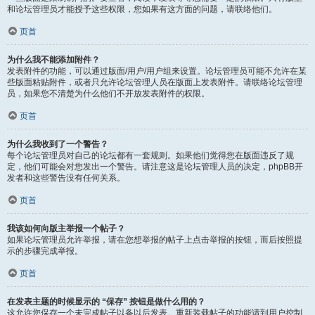
和论坛管理员才能授予这些权限，您如果有这方面的问题，请联络他们。
页首
为什么我不能添加附件？
发表附件的功能，可以通过版面/用户/用户组来设置。论坛管理员可能不允许在某
些版面粘贴附件，或者只允许论坛管理人员在版面上发表附件。请联络论坛管理
员，如果您不清楚为什么他们不开放发表附件的权限。
页首
为什么我收到了一个警告？
每个论坛管理员对自己的论坛都有一套规则。如果他们觉得您在版面违反了规
定，他们可能会对您发出一个警告。请注意这是论坛管理人员的决定，phpBB开
发者和这些警告没有任何关系。
页首
我该如何向版主举报一个帖子？
如果论坛管理员允许举报，请在您想举报的帖子上点击举报的按钮，而后按照提
示的步骤完成举报。
页首
在发表主题的时候显示的 “保存” 按钮是做什么用的？
这允许您保存一个未完成帖子以备以后发表。重新装载帖子的功能请到用户控制