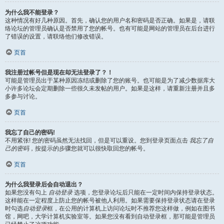
为什么我不能登录？
这种情况有好几种原因。首先，确认您的用户名和密码是否正确。如果是，请联
络论坛的管理员确认是否禁用了您的帐号。也有可能是网站的管理员在后台进行
了错误的设置，请联络他们修改错误。
页首
我注册过帐号但是现在却无法登录了？！
可能是管理员出于某种原因冻结或删除了您的账号。也可能是为了减少数据库大
小许多论坛会定期删除一些很久未发帖的用户。如果是这样，请重新注册并且多
多参与讨论。
页首
我忘了自己的密码!
不用紧张! 您的密码虽然无法找回，但是可以重设。您到登录页面点击
我忘了自
己的密码
，按提示的步骤您就可以很快取回您的帐号。
页首
为什么我登录后会自动退出？
如果您没有勾上
自动登录
选项，您登录论坛后只能在一定时间内保持登录状态。
这样能在一定程度上防止您的帐号被他人利用。如果需要保持登录状态请在登录
时勾选
自动登录
框，在公用的计算机上访问论坛时不推荐您这样做，例如在图书
馆，网吧，大学计算机实验室等。如果您没有看到自动登录框，那可能是管理员