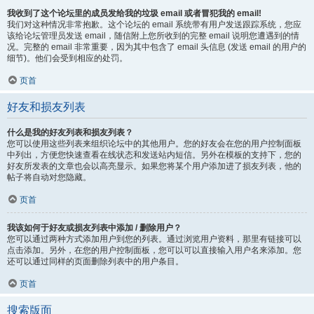
我收到了这个论坛里的成员发给我的垃圾 email 或者冒犯我的 email!
我们对这种情况非常抱歉。这个论坛的 email 系统带有用户发送跟踪系统，您应
该给论坛管理员发送 email，随信附上您所收到的完整 email 说明您遭遇到的情
况。完整的 email 非常重要，因为其中包含了 email 头信息 (发送 email 的用户的
细节)。他们会受到相应的处罚。
页首
好友和损友列表
什么是我的好友列表和损友列表？
您可以使用这些列表来组织论坛中的其他用户。您的好友会在您的用户控制面板
中列出，方便您快速查看在线状态和发送站内短信。另外在模板的支持下，您的
好友所发表的文章也会以高亮显示。如果您将某个用户添加进了损友列表，他的
帖子将自动对您隐藏。
页首
我该如何于好友或损友列表中添加 / 删除用户？
您可以通过两种方式添加用户到您的列表。通过浏览用户资料，那里有链接可以
点击添加。另外，在您的用户控制面板，您可以可以直接输入用户名来添加。您
还可以通过同样的页面删除列表中的用户条目。
页首
搜索版面