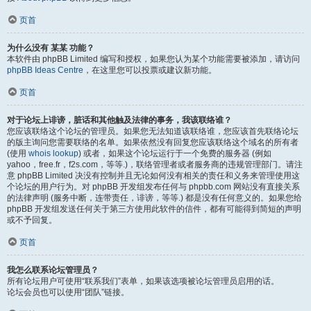
页首
为什么没有 某某 功能？
本软件由 phpBB Limited 编写和授权，如果您认为某个功能需要被添加，请访问
phpBB Ideas Centre
，在这里您可以投票或建议新功能。
页首
对于论坛上诽谤，脏话和其他触及法律的事务，我该联络谁？
您应该联络这个论坛的管理员。如果您无法知道该联络谁，您应该首先联络论坛
的版主询问您需要联络的名单。如果依然没有回复您应该联络这个域名的所有者
(使用
whois lookup
) 或者，如果这个论坛运行于一个免费的服务器 (例如
yahoo，free.fr，f2s.com，等等.)，联络管理者或者服务商的违规管理部门。请注
意 phpBB Limited 决没有控制并且无论如何没有相关的责任和义务来管理使用这
个论坛的用户行为。对 phpBB 开发组发布任何与 phpbb.com 网站没有直接关系
的法律声明 (服务中断，连带责任，诽谤，等等.) 都是没有任何意义的。如果您给
phpBB 开发组发送任何关于第三方使用此软件的信件，都有可能得到简短的声明
或不予回复。
页首
我怎么联系论坛管理员？
所有论坛用户可使用“联系我们”表单，如果该选项被论坛管理员启用的话。
论坛会员也可以使用“团队”链接。