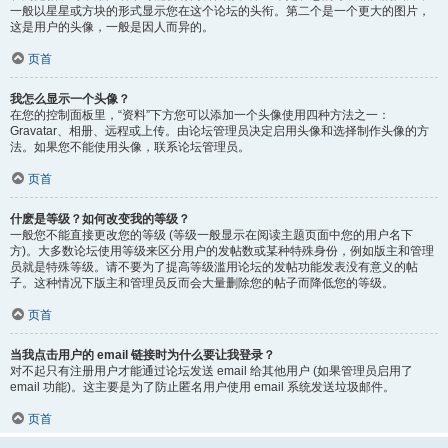
一般以星星或方块的形式显示您在这个论坛的头衔。第二个是一个更大的图片，
这是用户的头像，一般是因人而异的。
页首
我怎么显示一个头像？
在您的控制面板里，“资料”下方您可以添加一个头像使用四种方法之一：
Gravatar、相册、远程或上传。由论坛管理员决定启用头像和选择制作头像的方
法。如果您不能使用头像，联系论坛管理员。
页首
什麽是等级？如何改变我的等级？
一般您不能直接更改您的等级 (等级一般显示在阅读主题页面中您的用户名下
方)。大多数论坛使用等级来区分用户的发帖数或某种特殊身份，例如版主和管理
员就是特殊等级。请不要为了提高等级滥用论坛的发帖功能发表没有意义的帖
子。这种情况下版主和管理员反而会大量删除您的帖子而降低您的等级。
页首
当我点击用户的 email 链接时为什么要让我登录？
对不起只有注册用户才能通过论坛发送 email 给其他用户 (如果管理员启用了
email 功能)。这主要是为了防止匿名用户使用 email 系统发送垃圾邮件。
页首