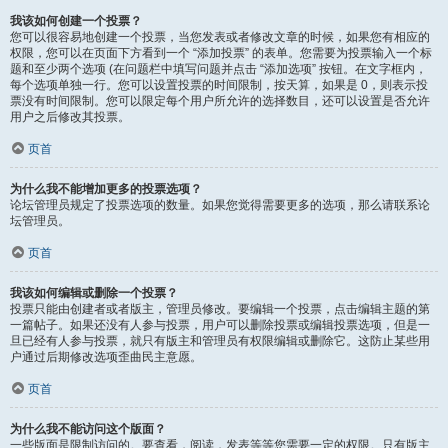
我该如何创建一个投票？
您可以很容易地创建一个投票，当您发表或者修改文章的时候，如果您有相应的
权限，您可以在页面下方看到一个 “添加投票” 的表单。您需要为投票输入一个标
题和至少两个选项 (在问题栏中填写问题并点击 “添加选项” 按钮。在文字框内，
每个选项单独一行。您可以设置投票的时间限制，按天算，如果是 0，则表示投
票没有时间限制。您可以限定每个用户所允许的选择数目，还可以设置是否允许
用户之后修改其投票。
页首
为什么我不能增加更多的投票选项？
论坛管理员规定了投票选项的数量。如果您觉得需要更多的选项，那么请联系论
坛管理员。
页首
我该如何编辑或删除一个投票？
投票只能由创建者或者版主，管理员修改。要编辑一个投票，点击编辑主题的第
一篇帖子。如果还没有人参与投票，用户可以删除投票或编辑投票选项，但是一
旦已经有人参与投票，就只有版主和管理员有权限编辑或删除它。这防止某些用
户通过后期修改选项歪曲民主意愿。
页首
为什么我不能访问这个版面？
一些版面是限制访问的。要查看，阅读，发表等等您需要一定的权限。只有版主