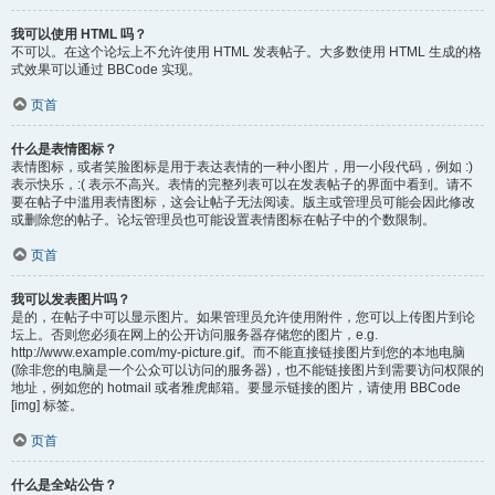
我可以使用 HTML 吗？
不可以。在这个论坛上不允许使用 HTML 发表帖子。大多数使用 HTML 生成的格
式效果可以通过 BBCode 实现。
页首
什么是表情图标？
表情图标，或者笑脸图标是用于表达表情的一种小图片，用一小段代码，例如 :)
表示快乐，:( 表示不高兴。表情的完整列表可以在发表帖子的界面中看到。请不
要在帖子中滥用表情图标，这会让帖子无法阅读。版主或管理员可能会因此修改
或删除您的帖子。论坛管理员也可能设置表情图标在帖子中的个数限制。
页首
我可以发表图片吗？
是的，在帖子中可以显示图片。如果管理员允许使用附件，您可以上传图片到论
坛上。否则您必须在网上的公开访问服务器存储您的图片，e.g.
http://www.example.com/my-picture.gif。而不能直接链接图片到您的本地电脑
(除非您的电脑是一个公众可以访问的服务器)，也不能链接图片到需要访问权限的
地址，例如您的 hotmail 或者雅虎邮箱。要显示链接的图片，请使用 BBCode
[img] 标签。
页首
什么是全站公告？