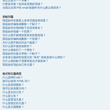
我怎么显示一个头像？
什麽是等级？如何改变我的等级？
当我点击用户的 email 链接时为什么要让我登录？
发帖问题
我该如何在版面上发表话题或者回复？
我该如何编辑或删除一个帖子？
我该如何在我的帖子后添加签名？
我该如何创建一个投票？
为什么我不能增加更多的投票选项？
我该如何编辑或删除一个投票？
为什么我不能访问这个版面？
为什么我不能添加附件？
为什么我收到了一个警告？
我该如何向版主举报一个帖子？
在发表主题的时候显示的 “保存” 按钮是做什么用的？
为什么我的帖子需要审批后才能发表？
我该如何顶起自己的主题？
格式和主题类型
什么是BBCode？
我可以使用 HTML 吗？
什么是表情图标？
我可以发表图片吗？
什么是全站公告？
什么是公告？
什么是置顶主题？
什么是锁定的主题？
什么是主题图标？