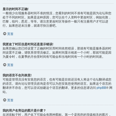
显示的时间不正确!
一般很少出现服务器时间不准的情况，您看到的时间不准有可能是因为论坛和您
处于不同的时区。如果是这种原因，您可以在个人资料中更改时区，例如伦敦，
巴黎，纽约，悉尼，等等。请注意更改时区等操作一般只有注册用户才可以进
行。如果您还未注册，就请尽快注册吧。
页首
我更改了时区但是时间还是显示错误!
如果您确认您已经设置了正确的时区而时间依然错误，那就有可能是服务器的时
间设置不正确，请联系管理员修正。如果时间显示相差一个小时，那就可能是因
为夏令时，在夏季的月份里时间有可能会和当地时间有一个小时的时间差。
页首
我的语言不在列表里!
可能是管理员没有安装您的语言，也有可能是目前还没有人将这个论坛翻译成您
的语言。请向论坛管理员咨询是否可以为您安装您使用的语言。如果这个语言的
翻译并不存在，您可以尝试创建这个语言的翻译。更多的信息请访问
phpBB
® 网
站。
页首
我的用户名旁边的图片是什麽？
在浏览帖子时，用户名下可能会有两种图标。第一个是和您的等级相关的图片，