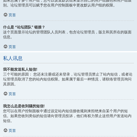
如果您属于多个用户组，您可以设置默认组来显示自己的用户组颜色和用户组级
别。论坛管理员可以赋予您在用户控制面板中更改默认用户组的权限。
页首
什么是 “论坛团队” 链接？
这个页面显示论坛的管理团队人员列表，包含论坛管理员，版主和其所在的版面
信息。
页首
私人讯息
我不能发送私人短信!
三个可能的原因： 您还未注册或还未登录，论坛管理员禁止了站内短信，或者论
坛管理员取消了您的站内短信权限。如果属于最后一种情况，请联络管理员询问
其原因。
页首
我怎么总是收到骚扰短信!
您可以在用户控制面板中通过设定站内短信接收规则来拒绝来自某个用户的短
信。如果您收到类似的短信请向管理员投诉，他们有权力禁止这些用户发送站内
短信。
页首