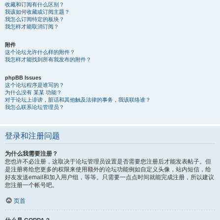
收藏和订阅有什么区别？
我该如何收藏或订阅主题？
我怎么订阅特定的板块？
我怎样才能取消订阅？
附件
这个论坛允许什么样的附件？
我怎样才能找到所有我发布的附件？
phpBB Issues
这个论坛程序是谁写的？
为什么没有 某某 功能？
对于论坛上诽谤，脏话和其他触及法律的事务，我该联络谁？
我怎么联系论坛管理员？
登录和注册问题
为什么我需要注册？
您也许不必注册，这取决于论坛管理员设置是否需要您注册后才能发表帖子。但
是注册将给您更多的权限来使用额外的论坛功能例如自定义头像，站内短信，给
好友发送email和加入用户组，等等。只需要一点点时间就能完成注册，所以建议
您注册一个帐号吧。
页首