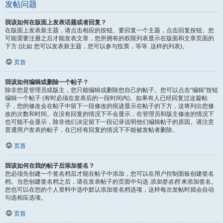
发帖问题
我该如何在版面上发表话题或者回复？
在版面上发表新主题，请点击相应的按钮。要回复一个主题，点击回复按钮。您
可能需要注册之后才能发表文章，您所拥有的权限列表显示在版面和文章页面的
下方 (比如 您可以发表新主题，您可以参与投票，等等. 这样的列表)。
页首
我该如何编辑或删除一个帖子？
除非您是管理员或版主，您只能编辑或删除您自己的帖子。您可以点击“编辑”按钮
编辑一个帖子 (有时必须在发表后的一段时间内)。如果有人已经回复过这篇帖
子，您的修改会在帖子中留下一段修改的痕迹显示在帖子的下方，这将列出您修
改的次数和时间。在没有回复的情况下不会显示，在管理员和版主修改的情况下
也可能不会显示，除非他们决定留下一段记录说明他们编辑帖子的原因。请注意
普通用户发表的帖子，在已经有回复的情况下不能被发帖者删除。
页首
我该如何在我的帖子后添加签名？
您必须先创建一个签名档后才能在帖子中添加，您可以在用户控制面板创建签名
档。当您创建签名档之后，请在发表帖子的页面中勾选
添加签名档
来添加签名。
您也可以在您的个人资料中选中默认添加签名档选项，这样每次发帖时就会自动
勾选相应选项。
页首