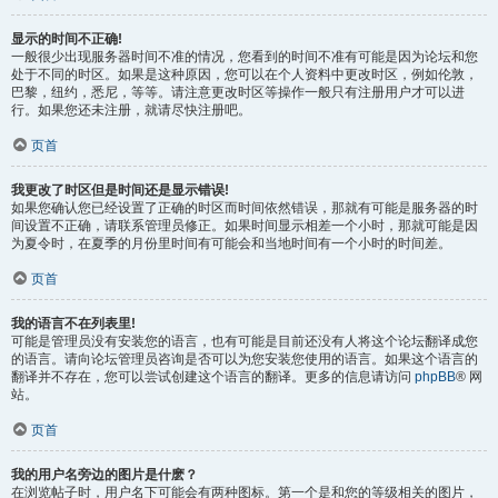
显示的时间不正确!
一般很少出现服务器时间不准的情况，您看到的时间不准有可能是因为论坛和您
处于不同的时区。如果是这种原因，您可以在个人资料中更改时区，例如伦敦，
巴黎，纽约，悉尼，等等。请注意更改时区等操作一般只有注册用户才可以进
行。如果您还未注册，就请尽快注册吧。
页首
我更改了时区但是时间还是显示错误!
如果您确认您已经设置了正确的时区而时间依然错误，那就有可能是服务器的时
间设置不正确，请联系管理员修正。如果时间显示相差一个小时，那就可能是因
为夏令时，在夏季的月份里时间有可能会和当地时间有一个小时的时间差。
页首
我的语言不在列表里!
可能是管理员没有安装您的语言，也有可能是目前还没有人将这个论坛翻译成您
的语言。请向论坛管理员咨询是否可以为您安装您使用的语言。如果这个语言的
翻译并不存在，您可以尝试创建这个语言的翻译。更多的信息请访问
phpBB
® 网
站。
页首
我的用户名旁边的图片是什麽？
在浏览帖子时，用户名下可能会有两种图标。第一个是和您的等级相关的图片，