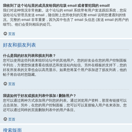
我收到了这个论坛里的成员发给我的垃圾 email 或者冒犯我的 email!
我们对这种情况非常抱歉。这个论坛的 email 系统带有用户发送跟踪系统，您应
该给论坛管理员发送 email，随信附上您所收到的完整 email 说明您遭遇到的情
况。完整的 email 非常重要，因为其中包含了 email 头信息 (发送 email 的用户的
细节)。他们会受到相应的处罚。
页首
好友和损友列表
什么是我的好友列表和损友列表？
您可以使用这些列表来组织论坛中的其他用户。您的好友会在您的用户控制面板
中列出，方便您快速查看在线状态和发送站内短信。另外在模板的支持下，您的
好友所发表的文章也会以高亮显示。如果您将某个用户添加进了损友列表，他的
帖子将自动对您隐藏。
页首
我该如何于好友或损友列表中添加 / 删除用户？
您可以通过两种方式添加用户到您的列表。通过浏览用户资料，那里有链接可以
点击添加。另外，在您的用户控制面板，您可以可以直接输入用户名来添加。您
还可以通过同样的页面删除列表中的用户条目。
页首
搜索版面