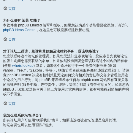
页首
为什么没有 某某 功能？
本软件由 phpBB Limited 编写和授权，如果您认为某个功能需要被添加，请访问
phpBB Ideas Centre
，在这里您可以投票或建议新功能。
页首
对于论坛上诽谤，脏话和其他触及法律的事务，我该联络谁？
您应该联络这个论坛的管理员。如果您无法知道该联络谁，您应该首先联络论坛
的版主询问您需要联络的名单。如果依然没有回复您应该联络这个域名的所有者
(使用
whois lookup
) 或者，如果这个论坛运行于一个免费的服务器 (例如
yahoo，free.fr，f2s.com，等等.)，联络管理者或者服务商的违规管理部门。请注
意 phpBB Limited 决没有控制并且无论如何没有相关的责任和义务来管理使用这
个论坛的用户行为。对 phpBB 开发组发布任何与 phpbb.com 网站没有直接关系
的法律声明 (服务中断，连带责任，诽谤，等等.) 都是没有任何意义的。如果您给
phpBB 开发组发送任何关于第三方使用此软件的信件，都有可能得到简短的声明
或不予回复。
页首
我怎么联系论坛管理员？
所有论坛用户可使用“联系我们”表单，如果该选项被论坛管理员启用的话。
论坛会员也可以使用“团队”链接。