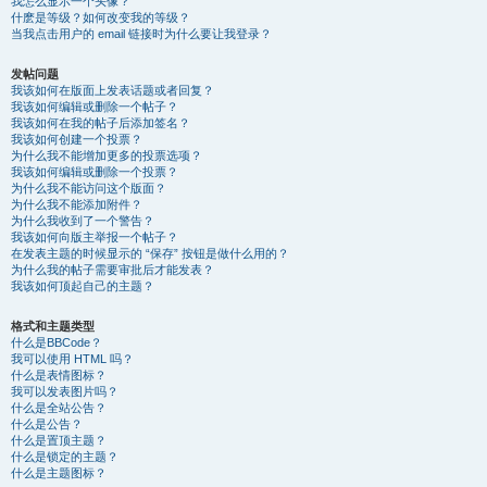
我怎么显示一个头像？
什麽是等级？如何改变我的等级？
当我点击用户的 email 链接时为什么要让我登录？
发帖问题
我该如何在版面上发表话题或者回复？
我该如何编辑或删除一个帖子？
我该如何在我的帖子后添加签名？
我该如何创建一个投票？
为什么我不能增加更多的投票选项？
我该如何编辑或删除一个投票？
为什么我不能访问这个版面？
为什么我不能添加附件？
为什么我收到了一个警告？
我该如何向版主举报一个帖子？
在发表主题的时候显示的 “保存” 按钮是做什么用的？
为什么我的帖子需要审批后才能发表？
我该如何顶起自己的主题？
格式和主题类型
什么是BBCode？
我可以使用 HTML 吗？
什么是表情图标？
我可以发表图片吗？
什么是全站公告？
什么是公告？
什么是置顶主题？
什么是锁定的主题？
什么是主题图标？