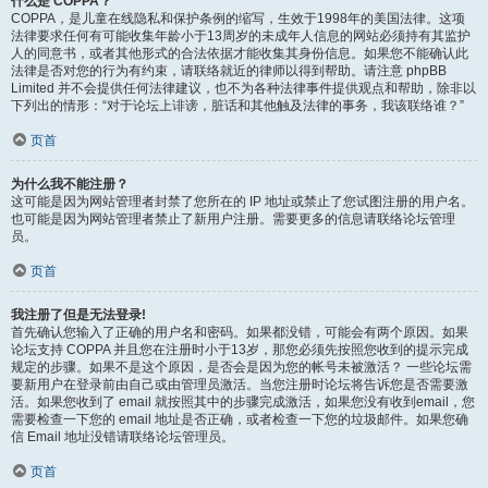
什么是 COPPA？
COPPA，是儿童在线隐私和保护条例的缩写，生效于1998年的美国法律。这项
法律要求任何有可能收集年龄小于13周岁的未成年人信息的网站必须持有其监护
人的同意书，或者其他形式的合法依据才能收集其身份信息。如果您不能确认此
法律是否对您的行为有约束，请联络就近的律师以得到帮助。请注意 phpBB
Limited 并不会提供任何法律建议，也不为各种法律事件提供观点和帮助，除非以
下列出的情形：“对于论坛上诽谤，脏话和其他触及法律的事务，我该联络谁？”
页首
为什么我不能注册？
这可能是因为网站管理者封禁了您所在的 IP 地址或禁止了您试图注册的用户名。
也可能是因为网站管理者禁止了新用户注册。需要更多的信息请联络论坛管理
员。
页首
我注册了但是无法登录!
首先确认您输入了正确的用户名和密码。如果都没错，可能会有两个原因。如果
论坛支持 COPPA 并且您在注册时小于13岁，那您必须先按照您收到的提示完成
规定的步骤。如果不是这个原因，是否会是因为您的帐号未被激活？ 一些论坛需
要新用户在登录前由自己或由管理员激活。当您注册时论坛将告诉您是否需要激
活。如果您收到了 email 就按照其中的步骤完成激活，如果您没有收到email，您
需要检查一下您的 email 地址是否正确，或者检查一下您的垃圾邮件。如果您确
信 Email 地址没错请联络论坛管理员。
页首