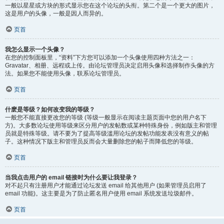
一般以星星或方块的形式显示您在这个论坛的头衔。第二个是一个更大的图片，
这是用户的头像，一般是因人而异的。
页首
我怎么显示一个头像？
在您的控制面板里，“资料”下方您可以添加一个头像使用四种方法之一：
Gravatar、相册、远程或上传。由论坛管理员决定启用头像和选择制作头像的方
法。如果您不能使用头像，联系论坛管理员。
页首
什麽是等级？如何改变我的等级？
一般您不能直接更改您的等级 (等级一般显示在阅读主题页面中您的用户名下
方)。大多数论坛使用等级来区分用户的发帖数或某种特殊身份，例如版主和管理
员就是特殊等级。请不要为了提高等级滥用论坛的发帖功能发表没有意义的帖
子。这种情况下版主和管理员反而会大量删除您的帖子而降低您的等级。
页首
当我点击用户的 email 链接时为什么要让我登录？
对不起只有注册用户才能通过论坛发送 email 给其他用户 (如果管理员启用了
email 功能)。这主要是为了防止匿名用户使用 email 系统发送垃圾邮件。
页首