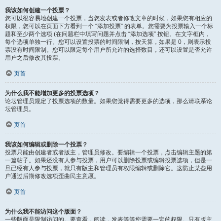
我该如何创建一个投票？
您可以很容易地创建一个投票，当您发表或者修改文章的时候，如果您有相应的
权限，您可以在页面下方看到一个 “添加投票” 的表单。您需要为投票输入一个标
题和至少两个选项 (在问题栏中填写问题并点击 “添加选项” 按钮。在文字框内，
每个选项单独一行。您可以设置投票的时间限制，按天算，如果是 0，则表示投
票没有时间限制。您可以限定每个用户所允许的选择数目，还可以设置是否允许
用户之后修改其投票。
页首
为什么我不能增加更多的投票选项？
论坛管理员规定了投票选项的数量。如果您觉得需要更多的选项，那么请联系论
坛管理员。
页首
我该如何编辑或删除一个投票？
投票只能由创建者或者版主，管理员修改。要编辑一个投票，点击编辑主题的第
一篇帖子。如果还没有人参与投票，用户可以删除投票或编辑投票选项，但是一
旦已经有人参与投票，就只有版主和管理员有权限编辑或删除它。这防止某些用
户通过后期修改选项歪曲民主意愿。
页首
为什么我不能访问这个版面？
一些版面是限制访问的。要查看，阅读，发表等等您需要一定的权限。只有版主