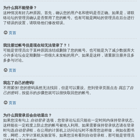
为什么我不能登录？
这种情况有好几种原因。首先，确认您的用户名和密码是否正确。如果是，请联
络论坛的管理员确认是否禁用了您的帐号。也有可能是网站的管理员在后台进行
了错误的设置，请联络他们修改错误。
页首
我注册过帐号但是现在却无法登录了？！
可能是管理员出于某种原因冻结或删除了您的账号。也可能是为了减少数据库大
小许多论坛会定期删除一些很久未发帖的用户。如果是这样，请重新注册并且多
多参与讨论。
页首
我忘了自己的密码!
不用紧张! 您的密码虽然无法找回，但是可以重设。您到登录页面点击
我忘了自
己的密码
，按提示的步骤您就可以很快取回您的帐号。
页首
为什么我登录后会自动退出？
如果您没有勾上
自动登录
选项，您登录论坛后只能在一定时间内保持登录状态。
这样能在一定程度上防止您的帐号被他人利用。如果需要保持登录状态请在登录
时勾选
自动登录
框，在公用的计算机上访问论坛时不推荐您这样做，例如在图书
馆，网吧，大学计算机实验室等。如果您没有看到自动登录框，那可能是管理员