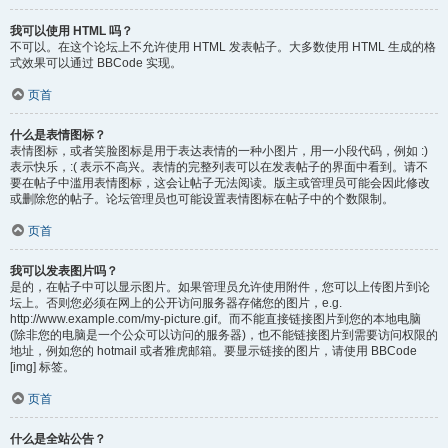
我可以使用 HTML 吗？
不可以。在这个论坛上不允许使用 HTML 发表帖子。大多数使用 HTML 生成的格
式效果可以通过 BBCode 实现。
页首
什么是表情图标？
表情图标，或者笑脸图标是用于表达表情的一种小图片，用一小段代码，例如 :)
表示快乐，:( 表示不高兴。表情的完整列表可以在发表帖子的界面中看到。请不
要在帖子中滥用表情图标，这会让帖子无法阅读。版主或管理员可能会因此修改
或删除您的帖子。论坛管理员也可能设置表情图标在帖子中的个数限制。
页首
我可以发表图片吗？
是的，在帖子中可以显示图片。如果管理员允许使用附件，您可以上传图片到论
坛上。否则您必须在网上的公开访问服务器存储您的图片，e.g.
http://www.example.com/my-picture.gif。而不能直接链接图片到您的本地电脑
(除非您的电脑是一个公众可以访问的服务器)，也不能链接图片到需要访问权限的
地址，例如您的 hotmail 或者雅虎邮箱。要显示链接的图片，请使用 BBCode
[img] 标签。
页首
什么是全站公告？