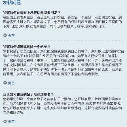
发帖问题
我该如何在版面上发表话题或者回复？
在版面上发表新主题，请点击相应的按钮。要回复一个主题，点击回复按钮。您
可能需要注册之后才能发表文章，您所拥有的权限列表显示在版面和文章页面的
下方 (比如 您可以发表新主题，您可以参与投票，等等. 这样的列表)。
页首
我该如何编辑或删除一个帖子？
除非您是管理员或版主，您只能编辑或删除您自己的帖子。您可以点击“编辑”按钮
编辑一个帖子 (有时必须在发表后的一段时间内)。如果有人已经回复过这篇帖
子，您的修改会在帖子中留下一段修改的痕迹显示在帖子的下方，这将列出您修
改的次数和时间。在没有回复的情况下不会显示，在管理员和版主修改的情况下
也可能不会显示，除非他们决定留下一段记录说明他们编辑帖子的原因。请注意
普通用户发表的帖子，在已经有回复的情况下不能被发帖者删除。
页首
我该如何在我的帖子后添加签名？
您必须先创建一个签名档后才能在帖子中添加，您可以在用户控制面板创建签名
档。当您创建签名档之后，请在发表帖子的页面中勾选
添加签名档
来添加签名。
您也可以在您的个人资料中选中默认添加签名档选项，这样每次发帖时就会自动
勾选相应选项。
页首