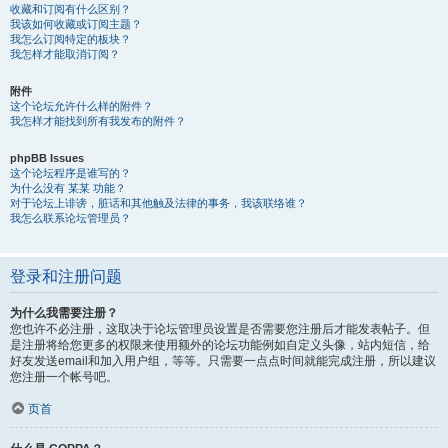
收藏和订阅有什么区别？
我该如何收藏或订阅主题？
我怎么订阅特定的板块？
我怎样才能取消订阅？
附件
这个论坛允许什么样的附件？
我怎样才能找到所有我发布的附件？
phpBB Issues
这个论坛程序是谁写的？
为什么没有 某某 功能？
对于论坛上诽谤，脏话和其他触及法律的事务，我该联络谁？
我怎么联系论坛管理员？
登录和注册问题
为什么我需要注册？
您也许不必注册，这取决于论坛管理员设置是否需要您注册后才能发表帖子。但
是注册将给您更多的权限来使用额外的论坛功能例如自定义头像，站内短信，给
好友发送email和加入用户组，等等。只需要一点点时间就能完成注册，所以建议
您注册一个帐号吧。
页首