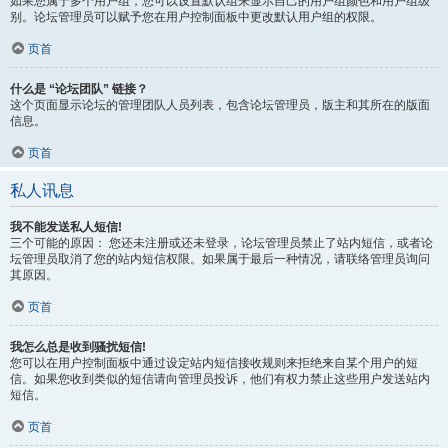
如果您属于多个用户组，您可以设置默认组来显示自己的用户组颜色和用户组级
别。论坛管理员可以赋予您在用户控制面板中更改默认用户组的权限。
页首
什么是 “论坛团队” 链接？
这个页面显示论坛的管理团队人员列表，包含论坛管理员，版主和其所在的版面
信息。
页首
私人讯息
我不能发送私人短信!
三个可能的原因： 您还未注册或还未登录，论坛管理员禁止了站内短信，或者论
坛管理员取消了您的站内短信权限。如果属于最后一种情况，请联络管理员询问
其原因。
页首
我怎么总是收到骚扰短信!
您可以在用户控制面板中通过设定站内短信接收规则来拒绝来自某个用户的短
信。如果您收到类似的短信请向管理员投诉，他们有权力禁止这些用户发送站内
短信。
页首