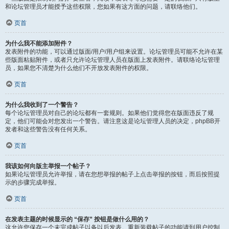
和论坛管理员才能授予这些权限，您如果有这方面的问题，请联络他们。
页首
为什么我不能添加附件？
发表附件的功能，可以通过版面/用户/用户组来设置。论坛管理员可能不允许在某
些版面粘贴附件，或者只允许论坛管理人员在版面上发表附件。请联络论坛管理
员，如果您不清楚为什么他们不开放发表附件的权限。
页首
为什么我收到了一个警告？
每个论坛管理员对自己的论坛都有一套规则。如果他们觉得您在版面违反了规
定，他们可能会对您发出一个警告。请注意这是论坛管理人员的决定，phpBB开
发者和这些警告没有任何关系。
页首
我该如何向版主举报一个帖子？
如果论坛管理员允许举报，请在您想举报的帖子上点击举报的按钮，而后按照提
示的步骤完成举报。
页首
在发表主题的时候显示的 “保存” 按钮是做什么用的？
这允许您保存一个未完成帖子以备以后发表。重新装载帖子的功能请到用户控制