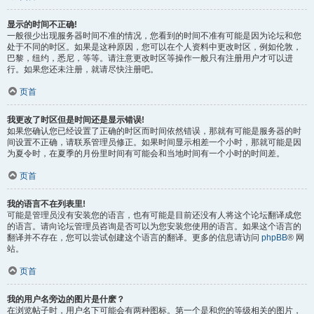
显示的时间不正确!
一般很少出现服务器时间不准的情况，您看到的时间不准有可能是因为论坛和您
处于不同的时区。如果是这种原因，您可以在个人资料中更改时区，例如伦敦，
巴黎，纽约，悉尼，等等。请注意更改时区等操作一般只有注册用户才可以进
行。如果您还未注册，就请尽快注册吧。
页首
我更改了时区但是时间还是显示错误!
如果您确认您已经设置了正确的时区而时间依然错误，那就有可能是服务器的时
间设置不正确，请联系管理员修正。如果时间显示相差一个小时，那就可能是因
为夏令时，在夏季的月份里时间有可能会和当地时间有一个小时的时间差。
页首
我的语言不在列表里!
可能是管理员没有安装您的语言，也有可能是目前还没有人将这个论坛翻译成您
的语言。请向论坛管理员咨询是否可以为您安装您使用的语言。如果这个语言的
翻译并不存在，您可以尝试创建这个语言的翻译。更多的信息请访问
phpBB
® 网
站。
页首
我的用户名旁边的图片是什麽？
在浏览帖子时，用户名下可能会有两种图标。第一个是和您的等级相关的图片，