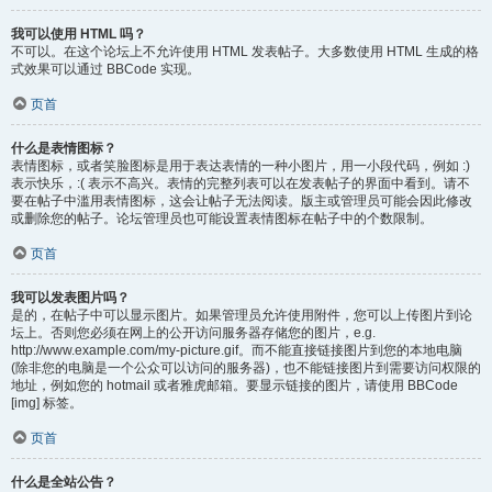
我可以使用 HTML 吗？
不可以。在这个论坛上不允许使用 HTML 发表帖子。大多数使用 HTML 生成的格
式效果可以通过 BBCode 实现。
页首
什么是表情图标？
表情图标，或者笑脸图标是用于表达表情的一种小图片，用一小段代码，例如 :)
表示快乐，:( 表示不高兴。表情的完整列表可以在发表帖子的界面中看到。请不
要在帖子中滥用表情图标，这会让帖子无法阅读。版主或管理员可能会因此修改
或删除您的帖子。论坛管理员也可能设置表情图标在帖子中的个数限制。
页首
我可以发表图片吗？
是的，在帖子中可以显示图片。如果管理员允许使用附件，您可以上传图片到论
坛上。否则您必须在网上的公开访问服务器存储您的图片，e.g.
http://www.example.com/my-picture.gif。而不能直接链接图片到您的本地电脑
(除非您的电脑是一个公众可以访问的服务器)，也不能链接图片到需要访问权限的
地址，例如您的 hotmail 或者雅虎邮箱。要显示链接的图片，请使用 BBCode
[img] 标签。
页首
什么是全站公告？