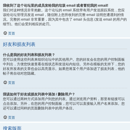
我收到了这个论坛里的成员发给我的垃圾 email 或者冒犯我的 email!
我们对这种情况非常抱歉。这个论坛的 email 系统带有用户发送跟踪系统，您应
该给论坛管理员发送 email，随信附上您所收到的完整 email 说明您遭遇到的情
况。完整的 email 非常重要，因为其中包含了 email 头信息 (发送 email 的用户的
细节)。他们会受到相应的处罚。
页首
好友和损友列表
什么是我的好友列表和损友列表？
您可以使用这些列表来组织论坛中的其他用户。您的好友会在您的用户控制面板
中列出，方便您快速查看在线状态和发送站内短信。另外在模板的支持下，您的
好友所发表的文章也会以高亮显示。如果您将某个用户添加进了损友列表，他的
帖子将自动对您隐藏。
页首
我该如何于好友或损友列表中添加 / 删除用户？
您可以通过两种方式添加用户到您的列表。通过浏览用户资料，那里有链接可以
点击添加。另外，在您的用户控制面板，您可以可以直接输入用户名来添加。您
还可以通过同样的页面删除列表中的用户条目。
页首
搜索版面