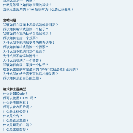
我怎么显示一个头像？
什麽是等级？如何改变我的等级？
当我点击用户的 email 链接时为什么要让我登录？
发帖问题
我该如何在版面上发表话题或者回复？
我该如何编辑或删除一个帖子？
我该如何在我的帖子后添加签名？
我该如何创建一个投票？
为什么我不能增加更多的投票选项？
我该如何编辑或删除一个投票？
为什么我不能访问这个版面？
为什么我不能添加附件？
为什么我收到了一个警告？
我该如何向版主举报一个帖子？
在发表主题的时候显示的 “保存” 按钮是做什么用的？
为什么我的帖子需要审批后才能发表？
我该如何顶起自己的主题？
格式和主题类型
什么是BBCode？
我可以使用 HTML 吗？
什么是表情图标？
我可以发表图片吗？
什么是全站公告？
什么是公告？
什么是置顶主题？
什么是锁定的主题？
什么是主题图标？