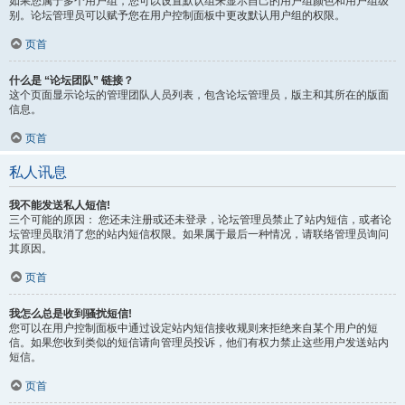
如果您属于多个用户组，您可以设置默认组来显示自己的用户组颜色和用户组级
别。论坛管理员可以赋予您在用户控制面板中更改默认用户组的权限。
页首
什么是 “论坛团队” 链接？
这个页面显示论坛的管理团队人员列表，包含论坛管理员，版主和其所在的版面
信息。
页首
私人讯息
我不能发送私人短信!
三个可能的原因： 您还未注册或还未登录，论坛管理员禁止了站内短信，或者论
坛管理员取消了您的站内短信权限。如果属于最后一种情况，请联络管理员询问
其原因。
页首
我怎么总是收到骚扰短信!
您可以在用户控制面板中通过设定站内短信接收规则来拒绝来自某个用户的短
信。如果您收到类似的短信请向管理员投诉，他们有权力禁止这些用户发送站内
短信。
页首