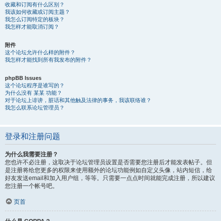
收藏和订阅有什么区别？
我该如何收藏或订阅主题？
我怎么订阅特定的板块？
我怎样才能取消订阅？
附件
这个论坛允许什么样的附件？
我怎样才能找到所有我发布的附件？
phpBB Issues
这个论坛程序是谁写的？
为什么没有 某某 功能？
对于论坛上诽谤，脏话和其他触及法律的事务，我该联络谁？
我怎么联系论坛管理员？
登录和注册问题
为什么我需要注册？
您也许不必注册，这取决于论坛管理员设置是否需要您注册后才能发表帖子。但
是注册将给您更多的权限来使用额外的论坛功能例如自定义头像，站内短信，给
好友发送email和加入用户组，等等。只需要一点点时间就能完成注册，所以建议
您注册一个帐号吧。
页首