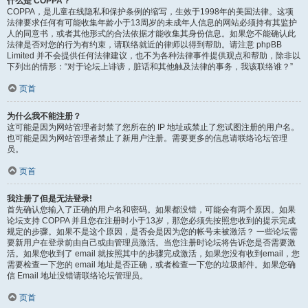
什么是 COPPA？
COPPA，是儿童在线隐私和保护条例的缩写，生效于1998年的美国法律。这项
法律要求任何有可能收集年龄小于13周岁的未成年人信息的网站必须持有其监护
人的同意书，或者其他形式的合法依据才能收集其身份信息。如果您不能确认此
法律是否对您的行为有约束，请联络就近的律师以得到帮助。请注意 phpBB
Limited 并不会提供任何法律建议，也不为各种法律事件提供观点和帮助，除非以
下列出的情形：“对于论坛上诽谤，脏话和其他触及法律的事务，我该联络谁？”
页首
为什么我不能注册？
这可能是因为网站管理者封禁了您所在的 IP 地址或禁止了您试图注册的用户名。
也可能是因为网站管理者禁止了新用户注册。需要更多的信息请联络论坛管理
员。
页首
我注册了但是无法登录!
首先确认您输入了正确的用户名和密码。如果都没错，可能会有两个原因。如果
论坛支持 COPPA 并且您在注册时小于13岁，那您必须先按照您收到的提示完成
规定的步骤。如果不是这个原因，是否会是因为您的帐号未被激活？ 一些论坛需
要新用户在登录前由自己或由管理员激活。当您注册时论坛将告诉您是否需要激
活。如果您收到了 email 就按照其中的步骤完成激活，如果您没有收到email，您
需要检查一下您的 email 地址是否正确，或者检查一下您的垃圾邮件。如果您确
信 Email 地址没错请联络论坛管理员。
页首