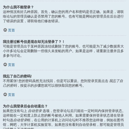
为什么我不能登录？
这种情况有好几种原因。首先，确认您的用户名和密码是否正确。如果是，请联
络论坛的管理员确认是否禁用了您的帐号。也有可能是网站的管理员在后台进行
了错误的设置，请联络他们修改错误。
页首
我注册过帐号但是现在却无法登录了？！
可能是管理员出于某种原因冻结或删除了您的账号。也可能是为了减少数据库大
小许多论坛会定期删除一些很久未发帖的用户。如果是这样，请重新注册并且多
多参与讨论。
页首
我忘了自己的密码!
不用紧张! 您的密码虽然无法找回，但是可以重设。您到登录页面点击
我忘了自
己的密码
，按提示的步骤您就可以很快取回您的帐号。
页首
为什么我登录后会自动退出？
如果您没有勾上
自动登录
选项，您登录论坛后只能在一定时间内保持登录状态。
这样能在一定程度上防止您的帐号被他人利用。如果需要保持登录状态请在登录
时勾选
自动登录
框，在公用的计算机上访问论坛时不推荐您这样做，例如在图书
馆，网吧，大学计算机实验室等。如果您没有看到自动登录框，那可能是管理员