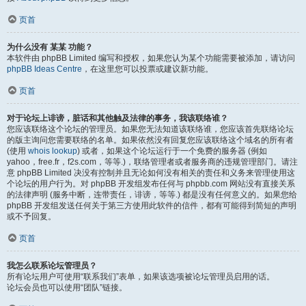
页首
为什么没有 某某 功能？
本软件由 phpBB Limited 编写和授权，如果您认为某个功能需要被添加，请访问
phpBB Ideas Centre
，在这里您可以投票或建议新功能。
页首
对于论坛上诽谤，脏话和其他触及法律的事务，我该联络谁？
您应该联络这个论坛的管理员。如果您无法知道该联络谁，您应该首先联络论坛
的版主询问您需要联络的名单。如果依然没有回复您应该联络这个域名的所有者
(使用
whois lookup
) 或者，如果这个论坛运行于一个免费的服务器 (例如
yahoo，free.fr，f2s.com，等等.)，联络管理者或者服务商的违规管理部门。请注
意 phpBB Limited 决没有控制并且无论如何没有相关的责任和义务来管理使用这
个论坛的用户行为。对 phpBB 开发组发布任何与 phpbb.com 网站没有直接关系
的法律声明 (服务中断，连带责任，诽谤，等等.) 都是没有任何意义的。如果您给
phpBB 开发组发送任何关于第三方使用此软件的信件，都有可能得到简短的声明
或不予回复。
页首
我怎么联系论坛管理员？
所有论坛用户可使用“联系我们”表单，如果该选项被论坛管理员启用的话。
论坛会员也可以使用“团队”链接。