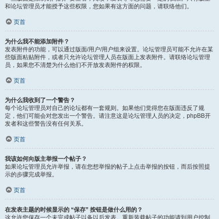
和论坛管理员才能授予这些权限，您如果有这方面的问题，请联络他们。
页首
为什么我不能添加附件？
发表附件的功能，可以通过版面/用户/用户组来设置。论坛管理员可能不允许在某
些版面粘贴附件，或者只允许论坛管理人员在版面上发表附件。请联络论坛管理
员，如果您不清楚为什么他们不开放发表附件的权限。
页首
为什么我收到了一个警告？
每个论坛管理员对自己的论坛都有一套规则。如果他们觉得您在版面违反了规
定，他们可能会对您发出一个警告。请注意这是论坛管理人员的决定，phpBB开
发者和这些警告没有任何关系。
页首
我该如何向版主举报一个帖子？
如果论坛管理员允许举报，请在您想举报的帖子上点击举报的按钮，而后按照提
示的步骤完成举报。
页首
在发表主题的时候显示的 “保存” 按钮是做什么用的？
这允许您保存一个未完成帖子以备以后发表。重新装载帖子的功能请到用户控制