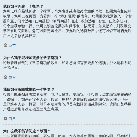
我该如何创建一个投票？
您可以很容易地创建一个投票，当您发表或者修改文章的时候，如果您有相应的
权限，您可以在页面下方看到一个 “添加投票” 的表单。您需要为投票输入一个标
题和至少两个选项 (在问题栏中填写问题并点击 “添加选项” 按钮。在文字框内，
每个选项单独一行。您可以设置投票的时间限制，按天算，如果是 0，则表示投
票没有时间限制。您可以限定每个用户所允许的选择数目，还可以设置是否允许
用户之后修改其投票。
页首
为什么我不能增加更多的投票选项？
论坛管理员规定了投票选项的数量。如果您觉得需要更多的选项，那么请联系论
坛管理员。
页首
我该如何编辑或删除一个投票？
投票只能由创建者或者版主，管理员修改。要编辑一个投票，点击编辑主题的第
一篇帖子。如果还没有人参与投票，用户可以删除投票或编辑投票选项，但是一
旦已经有人参与投票，就只有版主和管理员有权限编辑或删除它。这防止某些用
户通过后期修改选项歪曲民主意愿。
页首
为什么我不能访问这个版面？
一些版面是限制访问的。要查看，阅读，发表等等您需要一定的权限。只有版主