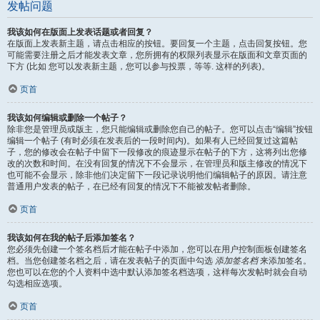
发帖问题
我该如何在版面上发表话题或者回复？
在版面上发表新主题，请点击相应的按钮。要回复一个主题，点击回复按钮。您
可能需要注册之后才能发表文章，您所拥有的权限列表显示在版面和文章页面的
下方 (比如 您可以发表新主题，您可以参与投票，等等. 这样的列表)。
页首
我该如何编辑或删除一个帖子？
除非您是管理员或版主，您只能编辑或删除您自己的帖子。您可以点击“编辑”按钮
编辑一个帖子 (有时必须在发表后的一段时间内)。如果有人已经回复过这篇帖
子，您的修改会在帖子中留下一段修改的痕迹显示在帖子的下方，这将列出您修
改的次数和时间。在没有回复的情况下不会显示，在管理员和版主修改的情况下
也可能不会显示，除非他们决定留下一段记录说明他们编辑帖子的原因。请注意
普通用户发表的帖子，在已经有回复的情况下不能被发帖者删除。
页首
我该如何在我的帖子后添加签名？
您必须先创建一个签名档后才能在帖子中添加，您可以在用户控制面板创建签名
档。当您创建签名档之后，请在发表帖子的页面中勾选
添加签名档
来添加签名。
您也可以在您的个人资料中选中默认添加签名档选项，这样每次发帖时就会自动
勾选相应选项。
页首