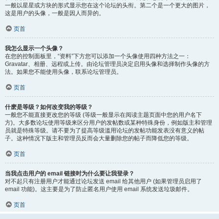
一般以星星或方块的形式显示您在这个论坛的头衔。第二个是一个更大的图片，
这是用户的头像，一般是因人而异的。
页首
我怎么显示一个头像？
在您的控制面板里，“资料”下方您可以添加一个头像使用四种方法之一：
Gravatar、相册、远程或上传。由论坛管理员决定启用头像和选择制作头像的方
法。如果您不能使用头像，联系论坛管理员。
页首
什麽是等级？如何改变我的等级？
一般您不能直接更改您的等级 (等级一般显示在阅读主题页面中您的用户名下
方)。大多数论坛使用等级来区分用户的发帖数或某种特殊身份，例如版主和管理
员就是特殊等级。请不要为了提高等级滥用论坛的发帖功能发表没有意义的帖
子。这种情况下版主和管理员反而会大量删除您的帖子而降低您的等级。
页首
当我点击用户的 email 链接时为什么要让我登录？
对不起只有注册用户才能通过论坛发送 email 给其他用户 (如果管理员启用了
email 功能)。这主要是为了防止匿名用户使用 email 系统发送垃圾邮件。
页首