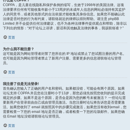
什么是 COPPA？
COPPA，是儿童在线隐私和保护条例的缩写，生效于1998年的美国法律。这项
法律要求任何有可能收集年龄小于13周岁的未成年人信息的网站必须持有其监护
人的同意书，或者其他形式的合法依据才能收集其身份信息。如果您不能确认此
法律是否对您的行为有约束，请联络就近的律师以得到帮助。请注意 phpBB
Limited 并不会提供任何法律建议，也不为各种法律事件提供观点和帮助，除非以
下列出的情形：“对于论坛上诽谤，脏话和其他触及法律的事务，我该联络谁？”
页首
为什么我不能注册？
这可能是因为网站管理者封禁了您所在的 IP 地址或禁止了您试图注册的用户名。
也可能是因为网站管理者禁止了新用户注册。需要更多的信息请联络论坛管理
员。
页首
我注册了但是无法登录!
首先确认您输入了正确的用户名和密码。如果都没错，可能会有两个原因。如果
论坛支持 COPPA 并且您在注册时小于13岁，那您必须先按照您收到的提示完成
规定的步骤。如果不是这个原因，是否会是因为您的帐号未被激活？ 一些论坛需
要新用户在登录前由自己或由管理员激活。当您注册时论坛将告诉您是否需要激
活。如果您收到了 email 就按照其中的步骤完成激活，如果您没有收到email，您
需要检查一下您的 email 地址是否正确，或者检查一下您的垃圾邮件。如果您确
信 Email 地址没错请联络论坛管理员。
页首