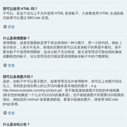
我可以使用 HTML 吗？
不可以。在这个论坛上不允许使用 HTML 发表帖子。大多数使用 HTML 生成的格
式效果可以通过 BBCode 实现。
页首
什么是表情图标？
表情图标，或者笑脸图标是用于表达表情的一种小图片，用一小段代码，例如 :)
表示快乐，:( 表示不高兴。表情的完整列表可以在发表帖子的界面中看到。请不
要在帖子中滥用表情图标，这会让帖子无法阅读。版主或管理员可能会因此修改
或删除您的帖子。论坛管理员也可能设置表情图标在帖子中的个数限制。
页首
我可以发表图片吗？
是的，在帖子中可以显示图片。如果管理员允许使用附件，您可以上传图片到论
坛上。否则您必须在网上的公开访问服务器存储您的图片，e.g.
http://www.example.com/my-picture.gif。而不能直接链接图片到您的本地电脑
(除非您的电脑是一个公众可以访问的服务器)，也不能链接图片到需要访问权限的
地址，例如您的 hotmail 或者雅虎邮箱。要显示链接的图片，请使用 BBCode
[img] 标签。
页首
什么是全站公告？