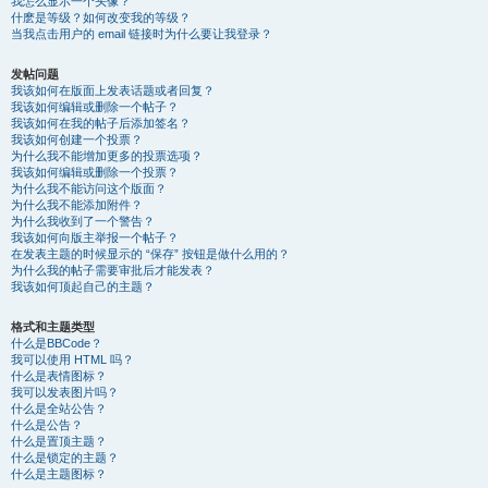
我怎么显示一个头像？
什麽是等级？如何改变我的等级？
当我点击用户的 email 链接时为什么要让我登录？
发帖问题
我该如何在版面上发表话题或者回复？
我该如何编辑或删除一个帖子？
我该如何在我的帖子后添加签名？
我该如何创建一个投票？
为什么我不能增加更多的投票选项？
我该如何编辑或删除一个投票？
为什么我不能访问这个版面？
为什么我不能添加附件？
为什么我收到了一个警告？
我该如何向版主举报一个帖子？
在发表主题的时候显示的 “保存” 按钮是做什么用的？
为什么我的帖子需要审批后才能发表？
我该如何顶起自己的主题？
格式和主题类型
什么是BBCode？
我可以使用 HTML 吗？
什么是表情图标？
我可以发表图片吗？
什么是全站公告？
什么是公告？
什么是置顶主题？
什么是锁定的主题？
什么是主题图标？