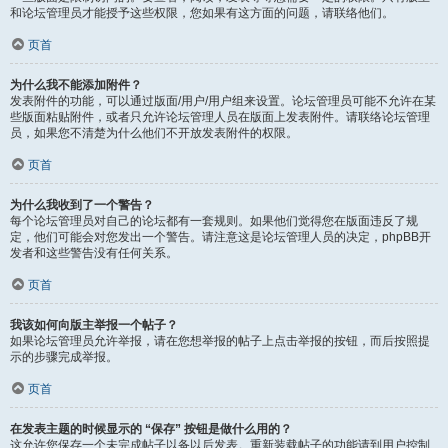
和论坛管理员才能授予这些权限，您如果有这方面的问题，请联络他们。
页首
为什么我不能添加附件？
发表附件的功能，可以通过版面/用户/用户组来设置。论坛管理员可能不允许在某
些版面粘贴附件，或者只允许论坛管理人员在版面上发表附件。请联络论坛管理
员，如果您不清楚为什么他们不开放发表附件的权限。
页首
为什么我收到了一个警告？
每个论坛管理员对自己的论坛都有一套规则。如果他们觉得您在版面违反了规
定，他们可能会对您发出一个警告。请注意这是论坛管理人员的决定，phpBB开
发者和这些警告没有任何关系。
页首
我该如何向版主举报一个帖子？
如果论坛管理员允许举报，请在您想举报的帖子上点击举报的按钮，而后按照提
示的步骤完成举报。
页首
在发表主题的时候显示的 “保存” 按钮是做什么用的？
这允许您保存一个未完成帖子以备以后发表。重新装载帖子的功能请到用户控制