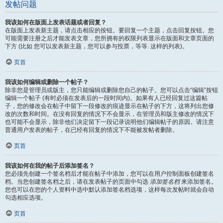
发帖问题
我该如何在版面上发表话题或者回复？
在版面上发表新主题，请点击相应的按钮。要回复一个主题，点击回复按钮。您
可能需要注册之后才能发表文章，您所拥有的权限列表显示在版面和文章页面的
下方 (比如 您可以发表新主题，您可以参与投票，等等. 这样的列表)。
页首
我该如何编辑或删除一个帖子？
除非您是管理员或版主，您只能编辑或删除您自己的帖子。您可以点击“编辑”按钮
编辑一个帖子 (有时必须在发表后的一段时间内)。如果有人已经回复过这篇帖
子，您的修改会在帖子中留下一段修改的痕迹显示在帖子的下方，这将列出您修
改的次数和时间。在没有回复的情况下不会显示，在管理员和版主修改的情况下
也可能不会显示，除非他们决定留下一段记录说明他们编辑帖子的原因。请注意
普通用户发表的帖子，在已经有回复的情况下不能被发帖者删除。
页首
我该如何在我的帖子后添加签名？
您必须先创建一个签名档后才能在帖子中添加，您可以在用户控制面板创建签名
档。当您创建签名档之后，请在发表帖子的页面中勾选
添加签名档
来添加签名。
您也可以在您的个人资料中选中默认添加签名档选项，这样每次发帖时就会自动
勾选相应选项。
页首