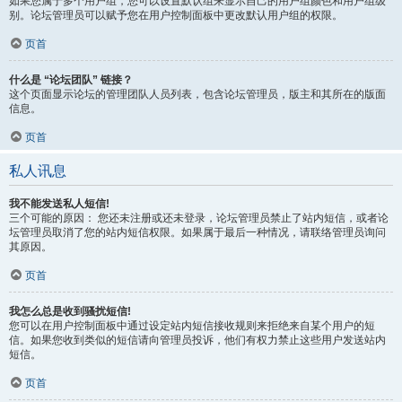
如果您属于多个用户组，您可以设置默认组来显示自己的用户组颜色和用户组级
别。论坛管理员可以赋予您在用户控制面板中更改默认用户组的权限。
页首
什么是 “论坛团队” 链接？
这个页面显示论坛的管理团队人员列表，包含论坛管理员，版主和其所在的版面
信息。
页首
私人讯息
我不能发送私人短信!
三个可能的原因： 您还未注册或还未登录，论坛管理员禁止了站内短信，或者论
坛管理员取消了您的站内短信权限。如果属于最后一种情况，请联络管理员询问
其原因。
页首
我怎么总是收到骚扰短信!
您可以在用户控制面板中通过设定站内短信接收规则来拒绝来自某个用户的短
信。如果您收到类似的短信请向管理员投诉，他们有权力禁止这些用户发送站内
短信。
页首