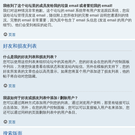
我收到了这个论坛里的成员发给我的垃圾 email 或者冒犯我的 email!
我们对这种情况非常抱歉。这个论坛的 email 系统带有用户发送跟踪系统，您应
该给论坛管理员发送 email，随信附上您所收到的完整 email 说明您遭遇到的情
况。完整的 email 非常重要，因为其中包含了 email 头信息 (发送 email 的用户的
细节)。他们会受到相应的处罚。
页首
好友和损友列表
什么是我的好友列表和损友列表？
您可以使用这些列表来组织论坛中的其他用户。您的好友会在您的用户控制面板
中列出，方便您快速查看在线状态和发送站内短信。另外在模板的支持下，您的
好友所发表的文章也会以高亮显示。如果您将某个用户添加进了损友列表，他的
帖子将自动对您隐藏。
页首
我该如何于好友或损友列表中添加 / 删除用户？
您可以通过两种方式添加用户到您的列表。通过浏览用户资料，那里有链接可以
点击添加。另外，在您的用户控制面板，您可以可以直接输入用户名来添加。您
还可以通过同样的页面删除列表中的用户条目。
页首
搜索版面