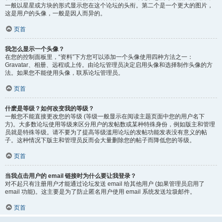
一般以星星或方块的形式显示您在这个论坛的头衔。第二个是一个更大的图片，
这是用户的头像，一般是因人而异的。
页首
我怎么显示一个头像？
在您的控制面板里，“资料”下方您可以添加一个头像使用四种方法之一：
Gravatar、相册、远程或上传。由论坛管理员决定启用头像和选择制作头像的方
法。如果您不能使用头像，联系论坛管理员。
页首
什麽是等级？如何改变我的等级？
一般您不能直接更改您的等级 (等级一般显示在阅读主题页面中您的用户名下
方)。大多数论坛使用等级来区分用户的发帖数或某种特殊身份，例如版主和管理
员就是特殊等级。请不要为了提高等级滥用论坛的发帖功能发表没有意义的帖
子。这种情况下版主和管理员反而会大量删除您的帖子而降低您的等级。
页首
当我点击用户的 email 链接时为什么要让我登录？
对不起只有注册用户才能通过论坛发送 email 给其他用户 (如果管理员启用了
email 功能)。这主要是为了防止匿名用户使用 email 系统发送垃圾邮件。
页首