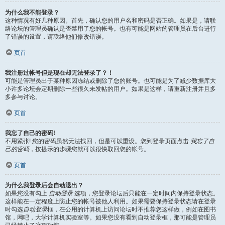
为什么我不能登录？
这种情况有好几种原因。首先，确认您的用户名和密码是否正确。如果是，请联
络论坛的管理员确认是否禁用了您的帐号。也有可能是网站的管理员在后台进行
了错误的设置，请联络他们修改错误。
页首
我注册过帐号但是现在却无法登录了？！
可能是管理员出于某种原因冻结或删除了您的账号。也可能是为了减少数据库大
小许多论坛会定期删除一些很久未发帖的用户。如果是这样，请重新注册并且多
多参与讨论。
页首
我忘了自己的密码!
不用紧张! 您的密码虽然无法找回，但是可以重设。您到登录页面点击
我忘了自
己的密码
，按提示的步骤您就可以很快取回您的帐号。
页首
为什么我登录后会自动退出？
如果您没有勾上
自动登录
选项，您登录论坛后只能在一定时间内保持登录状态。
这样能在一定程度上防止您的帐号被他人利用。如果需要保持登录状态请在登录
时勾选
自动登录
框，在公用的计算机上访问论坛时不推荐您这样做，例如在图书
馆，网吧，大学计算机实验室等。如果您没有看到自动登录框，那可能是管理员