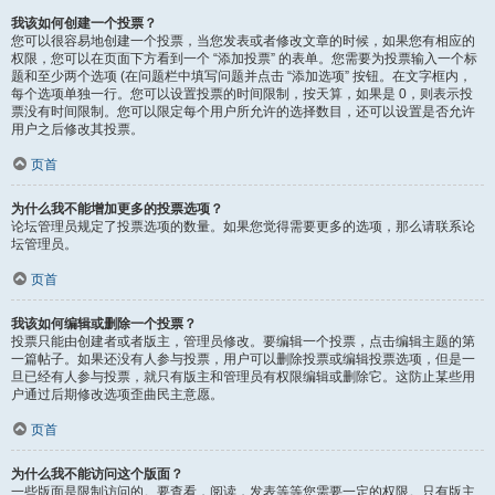
我该如何创建一个投票？
您可以很容易地创建一个投票，当您发表或者修改文章的时候，如果您有相应的
权限，您可以在页面下方看到一个 “添加投票” 的表单。您需要为投票输入一个标
题和至少两个选项 (在问题栏中填写问题并点击 “添加选项” 按钮。在文字框内，
每个选项单独一行。您可以设置投票的时间限制，按天算，如果是 0，则表示投
票没有时间限制。您可以限定每个用户所允许的选择数目，还可以设置是否允许
用户之后修改其投票。
页首
为什么我不能增加更多的投票选项？
论坛管理员规定了投票选项的数量。如果您觉得需要更多的选项，那么请联系论
坛管理员。
页首
我该如何编辑或删除一个投票？
投票只能由创建者或者版主，管理员修改。要编辑一个投票，点击编辑主题的第
一篇帖子。如果还没有人参与投票，用户可以删除投票或编辑投票选项，但是一
旦已经有人参与投票，就只有版主和管理员有权限编辑或删除它。这防止某些用
户通过后期修改选项歪曲民主意愿。
页首
为什么我不能访问这个版面？
一些版面是限制访问的。要查看，阅读，发表等等您需要一定的权限。只有版主