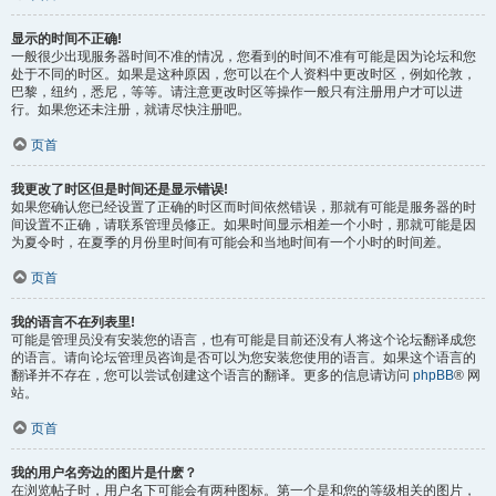
显示的时间不正确!
一般很少出现服务器时间不准的情况，您看到的时间不准有可能是因为论坛和您
处于不同的时区。如果是这种原因，您可以在个人资料中更改时区，例如伦敦，
巴黎，纽约，悉尼，等等。请注意更改时区等操作一般只有注册用户才可以进
行。如果您还未注册，就请尽快注册吧。
页首
我更改了时区但是时间还是显示错误!
如果您确认您已经设置了正确的时区而时间依然错误，那就有可能是服务器的时
间设置不正确，请联系管理员修正。如果时间显示相差一个小时，那就可能是因
为夏令时，在夏季的月份里时间有可能会和当地时间有一个小时的时间差。
页首
我的语言不在列表里!
可能是管理员没有安装您的语言，也有可能是目前还没有人将这个论坛翻译成您
的语言。请向论坛管理员咨询是否可以为您安装您使用的语言。如果这个语言的
翻译并不存在，您可以尝试创建这个语言的翻译。更多的信息请访问
phpBB
® 网
站。
页首
我的用户名旁边的图片是什麽？
在浏览帖子时，用户名下可能会有两种图标。第一个是和您的等级相关的图片，