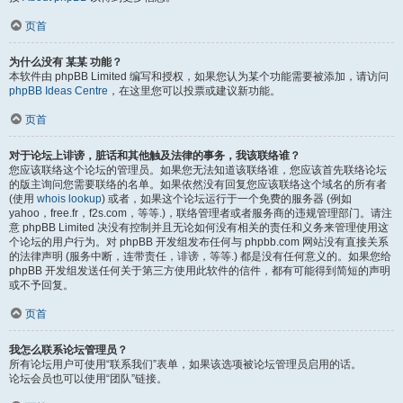
页首
为什么没有 某某 功能？
本软件由 phpBB Limited 编写和授权，如果您认为某个功能需要被添加，请访问
phpBB Ideas Centre
，在这里您可以投票或建议新功能。
页首
对于论坛上诽谤，脏话和其他触及法律的事务，我该联络谁？
您应该联络这个论坛的管理员。如果您无法知道该联络谁，您应该首先联络论坛
的版主询问您需要联络的名单。如果依然没有回复您应该联络这个域名的所有者
(使用
whois lookup
) 或者，如果这个论坛运行于一个免费的服务器 (例如
yahoo，free.fr，f2s.com，等等.)，联络管理者或者服务商的违规管理部门。请注
意 phpBB Limited 决没有控制并且无论如何没有相关的责任和义务来管理使用这
个论坛的用户行为。对 phpBB 开发组发布任何与 phpbb.com 网站没有直接关系
的法律声明 (服务中断，连带责任，诽谤，等等.) 都是没有任何意义的。如果您给
phpBB 开发组发送任何关于第三方使用此软件的信件，都有可能得到简短的声明
或不予回复。
页首
我怎么联系论坛管理员？
所有论坛用户可使用“联系我们”表单，如果该选项被论坛管理员启用的话。
论坛会员也可以使用“团队”链接。