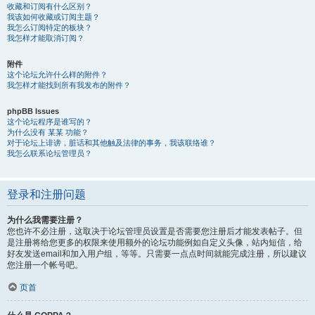
收藏和订阅有什么区别？
我该如何收藏或订阅主题？
我怎么订阅特定的板块？
我怎样才能取消订阅？
附件
这个论坛允许什么样的附件？
我怎样才能找到所有我发布的附件？
phpBB Issues
这个论坛程序是谁写的？
为什么没有 某某 功能？
对于论坛上诽谤，脏话和其他触及法律的事务，我该联络谁？
我怎么联系论坛管理员？
登录和注册问题
为什么我需要注册？
您也许不必注册，这取决于论坛管理员设置是否需要您注册后才能发表帖子。但
是注册将给您更多的权限来使用额外的论坛功能例如自定义头像，站内短信，给
好友发送email和加入用户组，等等。只需要一点点时间就能完成注册，所以建议
您注册一个帐号吧。
页首