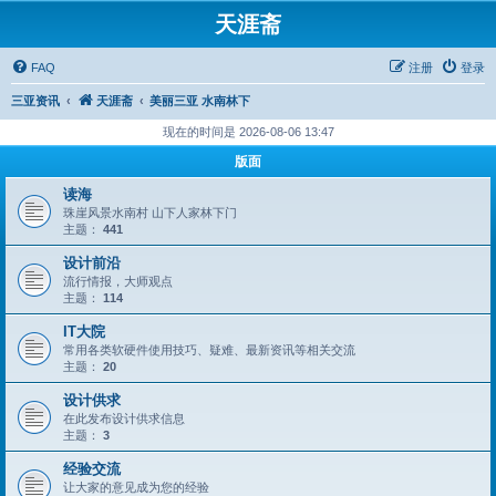
天涯斋
FAQ
注册
登录
三亚资讯
天涯斋
美丽三亚 水南林下
现在的时间是 2026-08-06 13:47
版面
读海
珠崖风景水南村 山下人家林下门
主题：
441
设计前沿
流行情报，大师观点
主题：
114
IT大院
常用各类软硬件使用技巧、疑难、最新资讯等相关交流
主题：
20
设计供求
在此发布设计供求信息
主题：
3
经验交流
让大家的意见成为您的经验